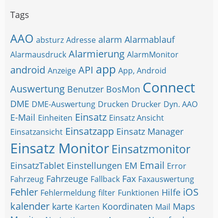
Tags
AAO
alarm
Alarmablauf
absturz
Adresse
Alarmierung
Alarmausdruck
AlarmMonitor
app
android
API
Anzeige
App, Android
Connect
Auswertung
Benutzer
BosMon
DME
DME-Auswertung
Drucken
Drucker
Dyn. AAO
Einsatz
E-Mail
Einheiten
Einsatz Ansicht
Einsatzapp
Einsatz Manager
Einsatzansicht
Einsatz Monitor
Einsatzmonitor
Email
EinsatzTablet
Einstellungen
EM
Error
Fahrzeuge
Fax
Fahrzeug
Fallback
Faxauswertung
Fehler
iOS
Hilfe
Fehlermeldung
filter
Funktionen
kalender
karte
Koordinaten
Maps
Karten
Mail