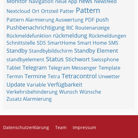
Monitor
news
Navigation
neue App
Newsfeed
Pattern
Nextcloud
Ort
Ortsteil
Patter
push
Pattern Alarmierung Auswertung
PDF
Pushbenachrichtigung
RIC
Routenanzeige
rückmeldung
Rückmeldefunktion
Rückmeldungen
Schnittstelle
SDS
SmartHome
Smart Home
SMS
Standby
Standby Element
Standbybildschirm
Status
Stichwort
standbyelement
Swissphone
Telegram
Tablet
Telegram Messenger
Template
Tetracontrol
Termine
Termin
Tetra
Unwetter
Update
Verfügbarkeit
Variable
Verkehrsbehinderung
Wunsch
Wünsche
Zusatz Alarmierung
Datenschutzerklärung
Team
Impressum