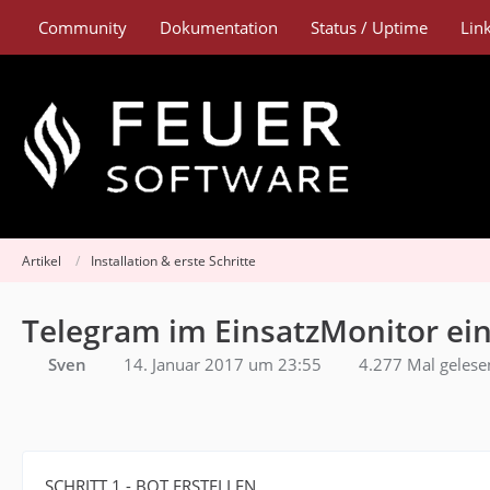
Community
Dokumentation
Status / Uptime
Lin
Artikel
Installation & erste Schritte
Telegram im EinsatzMonitor ein
Sven
14. Januar 2017 um 23:55
4.277 Mal gelese
SCHRITT 1 - BOT ERSTELLEN