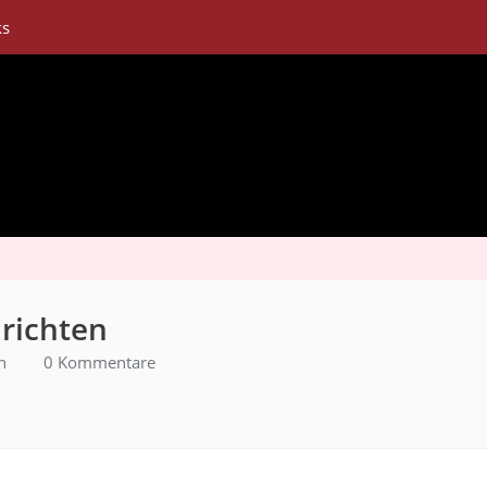
ks
richten
n
0 Kommentare