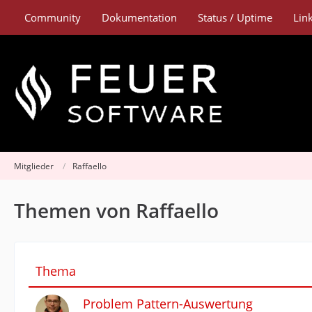
Community
Dokumentation
Status / Uptime
Lin
Mitglieder
Raffaello
Themen von Raffaello
Thema
Problem Pattern-Auswertung