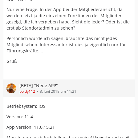
Termin geantwortet hat. Kann man die Anmeldung
sehen
Nur eine Frage. In der App bei der Mitgliederansicht, da
werden jetzt ja die einzelnen Funktionen der Mitglieder
gezeigt, die ich vergeben habe. Sieht die jeder? Oder ist die
08527801-830A-4310-AB97-1D83A6B402FF.jpeg
erst ab Standortadmin zu sehen?
Persönlich würde ich sagen, bräuchte das nicht jedes
Mitglied sehen. Interessanter ist dies ja eigentlich nur für
Führungskräfte....
Gruß
[BETA] "Neue APP"
poldy112
8. Juni 2018 um 11:21
Betriebsystem: iOS
Version: 11.4
App Version: 11.0.15.21
Musste nun auch feststellen, dass mein Akkuverbrauch seit