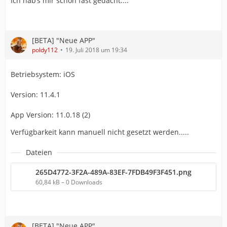
Ich hab’s mir schon fast gedacht....
[BETA] "Neue APP"
poldy112
19. Juli 2018 um 19:34
Betriebsystem: iOS
Version: 11.4.1
App Version: 11.0.18 (2)
Verfügbarkeit kann manuell nicht gesetzt werden.....
Dateien
265D4772-3F2A-489A-83EF-7FDB49F3F451.png
60,84 kB – 0 Downloads
[BETA] "Neue APP"