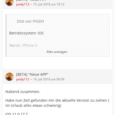
poldy112
15. Juli 2018 um 10:12
Zitat von FFGDH
Betriebssystem: IOS
Handy: iPhone X
Alles anzeigen
Version: 11.4.1
App Version: 11.0.18.1
[BETA] "Neue APP"
poldy112
14. Juli 2018 um 00:56
Ich hab in der aktuellen Beta keine Möglichkeiten mehr
die Anmeldungen zu sehen.
Nabend zusammen.
Habe nun Zeit gefunden mir die aktuelle Version zu ziehen (
im Urlaub alles etwas schwierig)
Kann ich bestätigen. Erst wenn man selber auf den
iOS 11.0.17.7