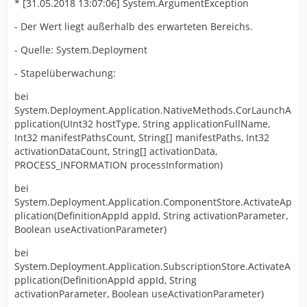
* [31.05.2018 13:07:06] System.ArgumentException
- Der Wert liegt außerhalb des erwarteten Bereichs.
- Quelle: System.Deployment
- Stapelüberwachung:
bei
System.Deployment.Application.NativeMethods.CorLaunchA
pplication(UInt32 hostType, String applicationFullName,
Int32 manifestPathsCount, String[] manifestPaths, Int32
activationDataCount, String[] activationData,
PROCESS_INFORMATION processInformation)
bei
System.Deployment.Application.ComponentStore.ActivateAp
plication(DefinitionAppId appId, String activationParameter,
Boolean useActivationParameter)
bei
System.Deployment.Application.SubscriptionStore.ActivateA
pplication(DefinitionAppId appId, String
activationParameter, Boolean useActivationParameter)