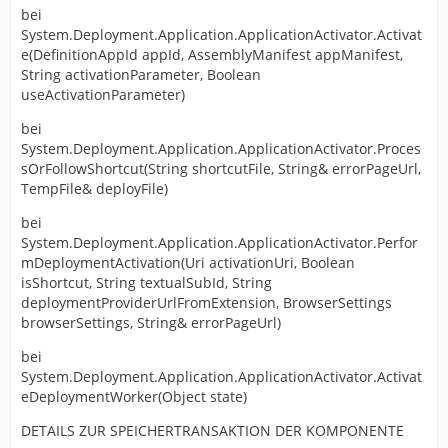
bei
System.Deployment.Application.ApplicationActivator.Activat
e(DefinitionAppId appId, AssemblyManifest appManifest,
String activationParameter, Boolean
useActivationParameter)
bei
System.Deployment.Application.ApplicationActivator.Proces
sOrFollowShortcut(String shortcutFile, String& errorPageUrl,
TempFile& deployFile)
bei
System.Deployment.Application.ApplicationActivator.Perfor
mDeploymentActivation(Uri activationUri, Boolean
isShortcut, String textualSubId, String
deploymentProviderUrlFromExtension, BrowserSettings
browserSettings, String& errorPageUrl)
bei
System.Deployment.Application.ApplicationActivator.Activat
eDeploymentWorker(Object state)
DETAILS ZUR SPEICHERTRANSAKTION DER KOMPONENTE