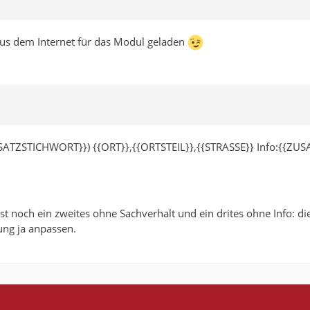
aus dem Internet für das Modul geladen
TZSTICHWORT}}) {{ORT}},{{ORTSTEIL}},{{STRASSE}} Info:{{ZUSA
noch ein zweites ohne Sachverhalt und ein drites ohne Info: di
ng ja anpassen.