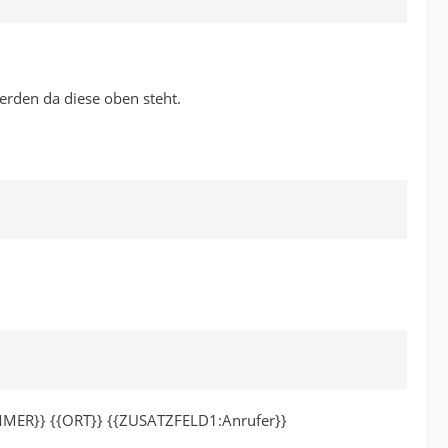
rden da diese oben steht.
MMER}} {{ORT}} {{ZUSATZFELD1:Anrufer}}