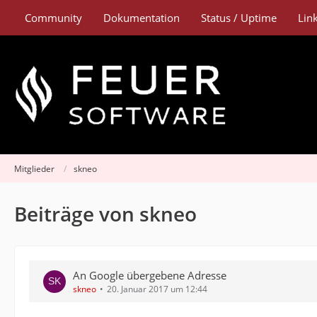
Community
Dokumentation
Status / Uptime
Lin
Mitglieder
skneo
Beiträge von skneo
An Google übergebene Adresse
skneo
20. Januar 2017 um 12:44