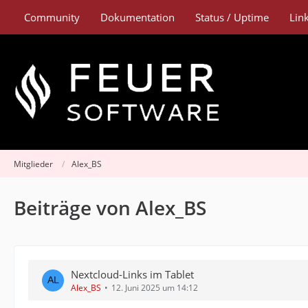
Community
Dokumentation
Status / Uptime
Lin
Mitglieder
Alex_BS
Beiträge von Alex_BS
Nextcloud-Links im Tablet
Alex_BS
12. Juni 2025 um 14:12