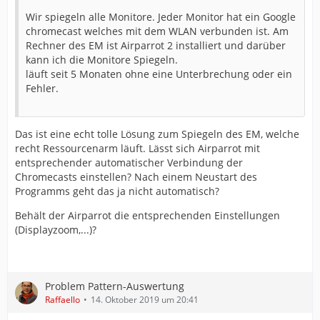
mussten wir noch nie anpassen, das haben die Geräte
selbst mit dem TV gemacht und auch automatisch den
Wir spiegeln alle Monitore. Jeder Monitor hat ein Google
HDMI Eingang erkannt.
chromecast welches mit dem WLAN verbunden ist. Am
Rechner des EM ist Airparrot 2 installiert und darüber
kann ich die Monitore Spiegeln.
Für uns was der Vorteil darin, beliebig erweitern zu
läuft seit 5 Monaten ohne eine Unterbrechung oder ein
können jeder Zeit ohne Aufwand.
Fehler.
Das ist eine echt tolle Lösung zum Spiegeln des EM, welche
recht Ressourcenarm läuft. Lässt sich Airparrot mit
entsprechender automatischer Verbindung der
Chromecasts einstellen? Nach einem Neustart des
Programms geht das ja nicht automatisch?
Behält der Airparrot die entsprechenden Einstellungen
(Displayzoom,...)?
Problem Pattern-Auswertung
Raffaello
14. Oktober 2019 um 20:41