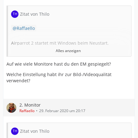
Zitat von Thilo
Raffaello
Airparrot 2 startet mit Windows beim Neustart.
Alles anzeigen
Die reine Verbindung in airparrot 2 muss ich in der Tat
Auf wie viele Monitore hast du den EM gespiegelt?
manuell setzen, das hab ich noch nicht anders gelöst
bekommen.
Welche Einstellung habt ihr zur Bild-/Videoqualität
verwendet?
Zur Zeit habe ich einen Windows Remote Zugang auf
dem Handy / iPad um bei Bedarf die Verbindung wieder
herzustellen.
2. Monitor
Raffaello
29. Februar 2020 um 20:17
Da wir den Rechner 14 tägig Neustarten, war das noch
nie nötig.
Zitat von Thilo
Die Bildschirmeinstellung an den Geräten selbst