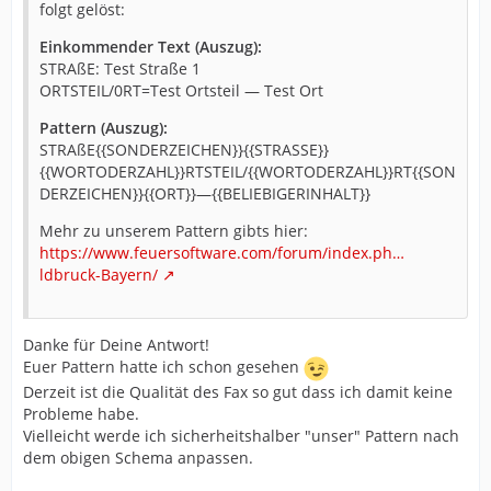
folgt gelöst:
Einkommender Text (Auszug):
STRAßE: Test Straße 1
ORTSTEIL/0RT=Test Ortsteil — Test Ort
Pattern (Auszug):
STRAßE{{SONDERZEICHEN}}{{STRASSE}}
{{WORTODERZAHL}}RTSTEIL/{{WORTODERZAHL}}RT{{SON
DERZEICHEN}}{{ORT}}—{{BELIEBIGERINHALT}}
Mehr zu unserem Pattern gibts hier:
https://www.feuersoftware.com/forum/index.ph…
ldbruck-Bayern/
Danke für Deine Antwort!
Euer Pattern hatte ich schon gesehen
Derzeit ist die Qualität des Fax so gut dass ich damit keine
Probleme habe.
Vielleicht werde ich sicherheitshalber "unser" Pattern nach
dem obigen Schema anpassen.