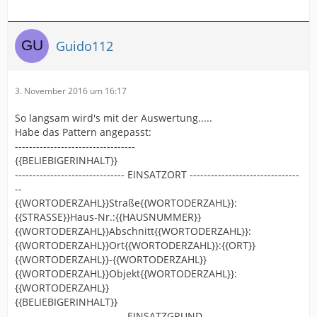
Guido112
3. November 2016 um 16:17
So langsam wird's mit der Auswertung.....
Habe das Pattern angepasst:
----------------------------------
{{BELIEBIGERINHALT}}
------------------------------- EINSATZORT -------------------------------
--
{{WORTODERZAHL}}Straße{{WORTODERZAHL}}:
{{STRASSE}}Haus-Nr.:{{HAUSNUMMER}}
{{WORTODERZAHL}}Abschnitt{{WORTODERZAHL}}:
{{WORTODERZAHL}}Ort{{WORTODERZAHL}}:{{ORT}}
{{WORTODERZAHL}}-{{WORTODERZAHL}}
{{WORTODERZAHL}}Objekt{{WORTODERZAHL}}:
{{WORTODERZAHL}}
{{BELIEBIGERINHALT}}
------------------------------- EINSATZGRUND ---------------------------