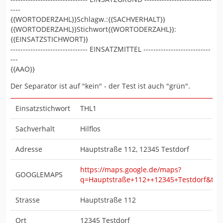
----
{{WORTODERZAHL}}Schlagw.:{{SACHVERHALT}}
{{WORTODERZAHL}}Stichwort{{WORTODERZAHL}}:
{{EINSATZSTICHWORT}}
------------------------------- EINSATZMITTEL ---------------------------
---
{{AAO}}
Der Separator ist auf "kein" - der Test ist auch "grün".
Einsatzstichwort
THL1
Sachverhalt
Hilflos
Adresse
Hauptstraße 112, 12345 Testdorf
https://maps.google.de/maps?
GOOGLEMAPS
q=Hauptstraße+112++12345+Testdorf&t=
Strasse
Hauptstraße 112
Ort
12345 Testdorf