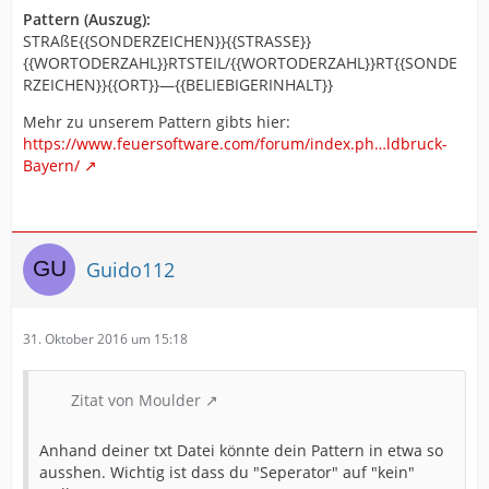
Pattern (Auszug):
STRAßE{{SONDERZEICHEN}}{{STRASSE}}
{{WORTODERZAHL}}RTSTEIL/{{WORTODERZAHL}}RT{{SONDE
RZEICHEN}}{{ORT}}—{{BELIEBIGERINHALT}}
Mehr zu unserem Pattern gibts hier:
https://www.feuersoftware.com/forum/index.ph…ldbruck-
Bayern/
Guido112
31. Oktober 2016 um 15:18
Zitat von Moulder
Anhand deiner txt Datei könnte dein Pattern in etwa so
ausshen. Wichtig ist dass du "Seperator" auf "kein"