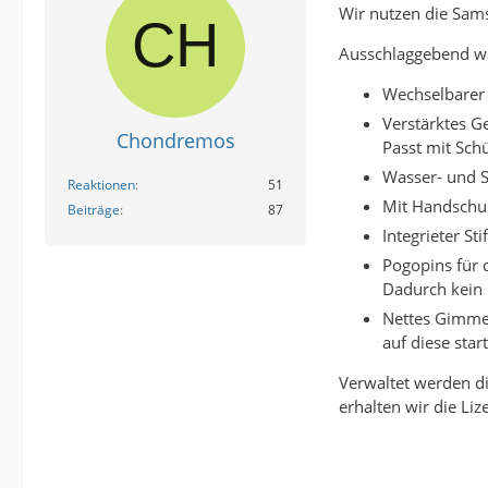
Wir nutzen die Sams
Ausschlaggebend wa
Wechselbarer
Verstärktes G
Chondremos
Passt mit Sch
Wasser- und S
Reaktionen
51
Mit Handschuh
Beiträge
87
Integrieter S
Pogopins für 
Dadurch kein 
Nettes Gimmek
auf diese star
Verwaltet werden di
erhalten wir die Liz