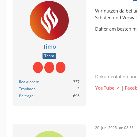
Wir nutzen da bei u
Schulen und Verwalt
Daher am besten mal
Timo
Team
Dokumentation un
Reaktionen
337
YouTube
|
Face
Trophäen
3
Beiträge
696
20. Juni 2025 um 08:58