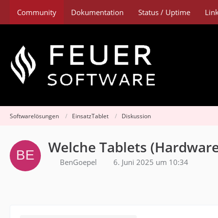
Community
Dokumentation
Status / Uptime
Lin
Softwarelösungen
EinsatzTablet
Diskussion
Welche Tablets (Hardware)
BenGoepel
6. Juni 2025 um 10:34