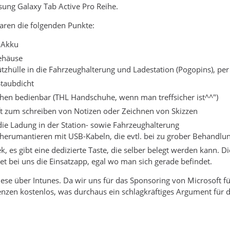
ung Galaxy Tab Active Pro Reihe.
ren die folgenden Punkte:
 Akku
ehäuse
ützhülle in die Fahrzeughalterung und Ladestation (Pogopins), pe
taubdicht
en bedienbar (THL Handschuhe, wenn man treffsicher ist^^")
tift zum schreiben von Notizen oder Zeichnen von Skizzen
die Ladung in der Station- sowie Fahrzeughalterung
herumantieren mit USB-Kabeln, die evtl. bei zu grober Behandlu
, es gibt eine dedizierte Taste, die selber belegt werden kann. 
tet bei uns die Einsatzapp, egal wo man sich gerade befindet.
ese über Intunes. Da wir uns für das Sponsoring von Microsoft 
enzen kostenlos, was durchaus ein schlagkräftiges Argument für di