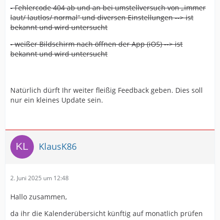
- Fehlercode 404 ab und an bei umstellversuch von „immer
laut/ lautlos/ normal“ und diversen Einstellungen --> ist
bekannt und wird untersucht
- weißer Bildschirm nach öffnen der App (iOS) --> ist
bekannt und wird untersucht
Natürlich dürft Ihr weiter fleißig Feedback geben. Dies soll
nur ein kleines Update sein.
KlausK86
2. Juni 2025 um 12:48
Hallo zusammen,
da ihr die Kalenderübersicht künftig auf monatlich prüfen