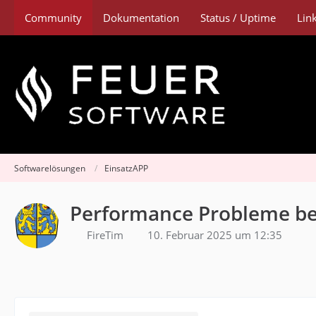
Community
Dokumentation
Status / Uptime
Lin
Softwarelösungen
EinsatzAPP
Performance Probleme be
FireTim
10. Februar 2025 um 12:35