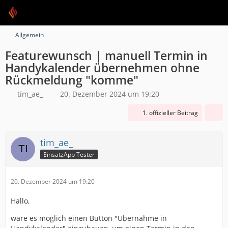
Allgemein
Featurewunsch | manuell Termin in
Handykalender übernehmen ohne
Rückmeldung "komme"
tim_ae_
20. Dezember 2024 um 19:20
1. offizieller Beitrag
tim_ae_
EinsatzApp Tester
20. Dezember 2024 um 19:20
Hallo,
wäre es möglich einen Button "Übernahme in