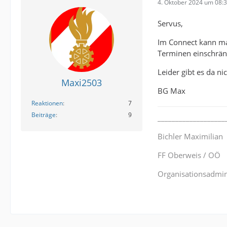
4. Oktober 2024 um 08:
Servus,
Im Connect kann ma
Terminen einschrä
Leider gibt es da ni
Maxi2503
BG Max
Reaktionen
7
Beiträge
9
___________________
Bichler Maximilian
FF Oberweis / OÖ
Organisationsadmin