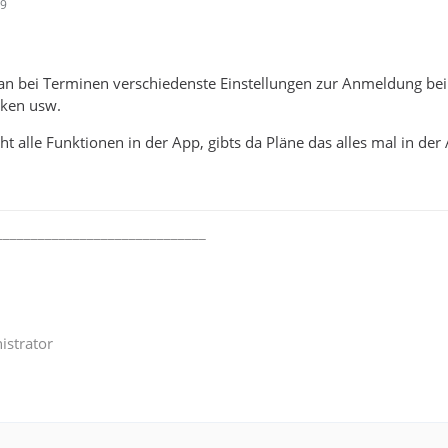
39
n bei Terminen verschiedenste Einstellungen zur Anmeldung bei
nken usw.
cht alle Funktionen in der App, gibts da Pläne das alles mal in der
______________________________
istrator