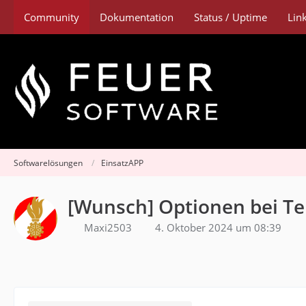
Community
Dokumentation
Status / Uptime
Lin
Softwarelösungen
EinsatzAPP
[Wunsch] Optionen bei Te
Maxi2503
4. Oktober 2024 um 08:39