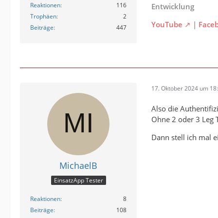
Reaktionen
116
Entwicklung
Trophäen
2
YouTube
|
Face
Beiträge
447
17. Oktober 2024 um 18
Also die Authentifi
Ohne 2 oder 3 Leg T
Dann stell ich mal 
MichaelB
EinsatzApp Tester
Reaktionen
8
Beiträge
108