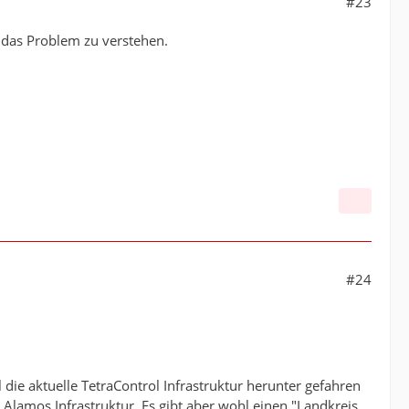
#23
hr das Problem zu verstehen.
#24
die aktuelle TetraControl Infrastruktur herunter gefahren
lamos Infrastruktur. Es gibt aber wohl einen "Landkreis