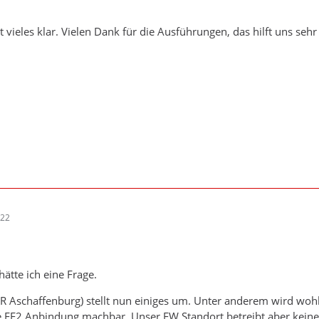
t vieles klar. Vielen Dank für die Ausführungen, das hilft uns se
:22
ätte ich eine Frage.
KR Aschaffenburg) stellt nun einiges um. Unter anderem wird wohl 
 FE2 Anbindung machbar. Unser FW Standort betreibt aber keine A