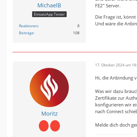
MichaelB
FE2" Server.
EinsatzApp Tester
Die Frage ist, kön
Und wäre die Anbin
Reaktionen
8
Beiträge
108
17. Oktober 2024 um 18
Hi, die Anbindung v
Was wir dazu bräuch
Zertifikate zur Auth
konfigurieren wir ei
nach Connect schieb
Moritz
Melde dich doch ge