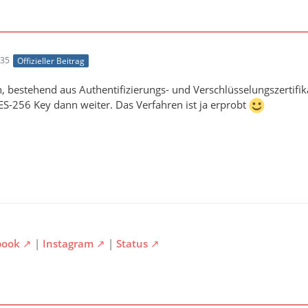
:35
Offizieller Beitrag
, bestehend aus Authentifizierungs- und Verschlüsselungszertif
S-256 Key dann weiter. Das Verfahren ist ja erprobt
book
|
Instagram
|
Status