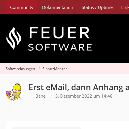
Community
Dokumentation
Status / Uptime
Lin
Softwarelösungen
EinsatzMonitor
Erst eMail, dann Anhang
Bane
3. Dezember 2022 um 14:48