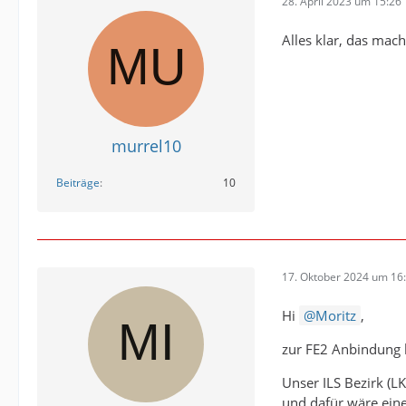
28. April 2023 um 15:26
Alles klar, das mach
murrel10
Beiträge
10
17. Oktober 2024 um 16
Hi
Moritz
,
zur FE2 Anbindung h
Unser ILS Bezirk (L
und dafür wäre eine