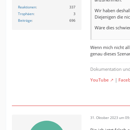
Reaktionen
337
Wir haben deshal
Trophäen
3
Diejenigen die n
Beiträge
696
Wäre dies schwie
Wenn mich nicht all
genau dieses Szenar
Dokumentation un
YouTube
|
Face
31. Oktober 2023 um 09
Bin ich jetzt falsc