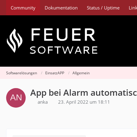
Community
Dokumentation
Status / Uptime
Lin
Softwarelösungen
EinsatzAPP
Allgemein
App bei Alarm automatisc
anka
23. April 2022 um 18:11