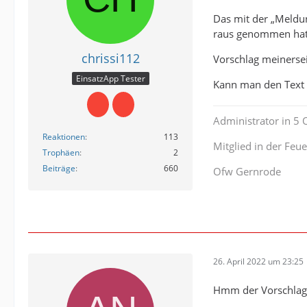
Das mit der „Meldu
raus genommen hat
chrissi112
Vorschlag meinersei
EinsatzApp Tester
Kann man den Text
Administrator in 5
Reaktionen
113
Mitglied in der Fe
Trophäen
2
Beiträge
660
Ofw Gernrode
26. April 2022 um 23:25
Hmm der Vorschlag k