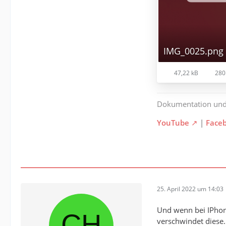
IMG_0025.png
47,22 kB
280
Dokumentation un
YouTube
|
Face
25. April 2022 um 14:03
Und wenn bei IPhone
verschwindet diese.