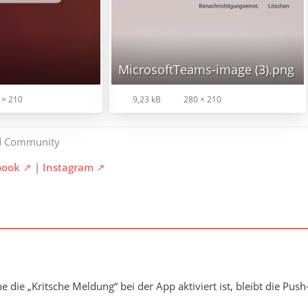
MicrosoftTeams-image (3).png
 × 210
9,23 kB
280 × 210
d Community
book
|
Instagram
 die „Kritsche Meldung“ bei der App aktiviert ist, bleibt die Pus