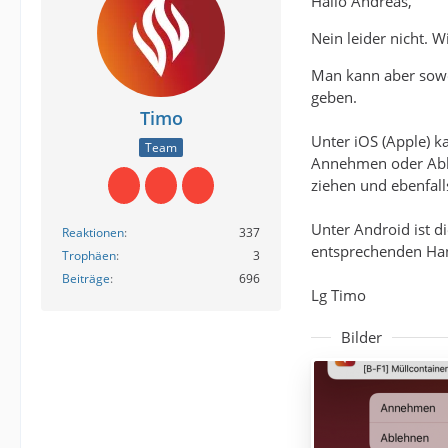
Hallo Andreas,
Nein leider nicht. 
Man kann aber sowo
geben.
Timo
Unter iOS (Apple) 
Team
Annehmen oder Able
ziehen und ebenfal
Unter Android ist d
Reaktionen
337
entsprechenden Hand
Trophäen
3
Beiträge
696
Lg Timo
Bilder