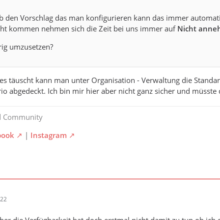
b den Vorschlag das man konfigurieren kann das immer automa
icht kommen nehmen sich die Zeit bei uns immer auf
Nicht ann
rig umzusetzen?
es täuscht kann man unter Organisation - Verwaltung die Standar
io abgedeckt. Ich bin mir hier aber nicht ganz sicher und müsste 
d Community
book
|
Instagram
:22
h aber die Verfügbarkeit hat doch erstmal nicht damit zu tun ob ic