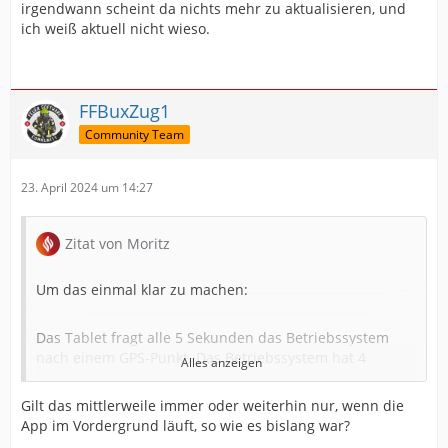
irgendwann scheint da nichts mehr zu aktualisieren, und
ich weiß aktuell nicht wieso.
FFBuxZug1
Community Team
23. April 2024 um 14:27
Zitat von Moritz
Um das einmal klar zu machen:
Das Tablet fragt alle 5 Sekunden das Betriebssystem
nach einem GPS-Punkt. Das Betriebssystem hat 4
Alles anzeigen
Sekunden Zeit, einen GPS-Punkt zu bestimmen. Wenn es
das nicht schafft, wird das Betriebssystem nach dem
Gilt das mittlerweile immer oder weiterhin nur, wenn die
letzten bekannten GPS-Punkt gefragt.
App im Vordergrund läuft, so wie es bislang war?