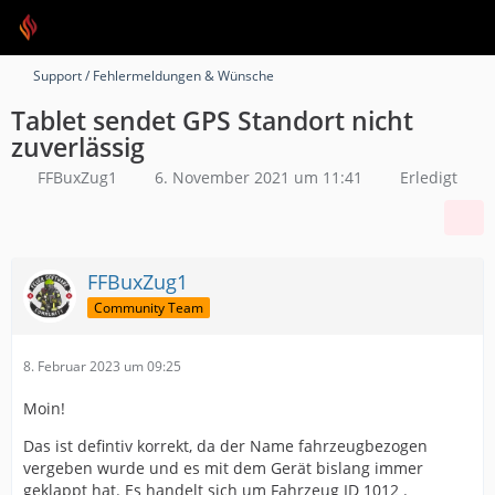
Support / Fehlermeldungen & Wünsche
Tablet sendet GPS Standort nicht
zuverlässig
FFBuxZug1
6. November 2021 um 11:41
Erledigt
FFBuxZug1
Community Team
8. Februar 2023 um 09:25
Moin!
Das ist defintiv korrekt, da der Name fahrzeugbezogen
vergeben wurde und es mit dem Gerät bislang immer
geklappt hat. Es handelt sich um Fahrzeug ID 1012 .