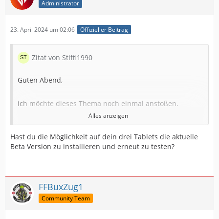
Administrator
23. April 2024 um 02:06
Offizieller Beitrag
Zitat von Stiffi1990
Guten Abend,
ich möchte dieses Thema noch einmal anstoßen.
Alles anzeigen
Wir haben bei uns diverse EinsatzTablets im Einsatz.
Hast du die Möglichkeit auf dein drei Tablets die aktuelle
Aktuelles Problem ist folgendes:
Beta Version zu installieren und erneut zu testen?
Tablets finden sich bei Start via GPS und werden
korrekt verortet. Verortung rein über das Tablet,
keine externe Hardware.
FFBuxZug1
Verändere ich sofort die Position des Tablets wird,
Community Team
dies auch aktualisiert.
Nun fällt immer wieder auf, dass dies nach