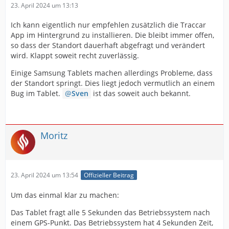
23. April 2024 um 13:13
einiger Zeit nicht mehr der Fall ist. Entsprechende
Ich habe die Logs von 3 Tablets via Email gesandt und
Tablets sind korrekt von den Zugriffsrechten,
bei der Ersten Mail eine Problembeschreibung.
Ich kann eigentlich nur empfehlen zusätzlich die Traccar
bisher für "Immer" eingerichtet, nun heute
App im Hintergrund zu installieren. Die bleibt immer offen,
gewechselt auf "bei Verwendung" (Als Versuch)
Ich habe hier im Forum bereits diverse Beiträge
so dass der Standort dauerhaft abgefragt und verändert
durchsucht aber nichts aktuelles gefunden. Nun meine
wird. Klappt soweit recht zuverlässig.
Fragen:
Einige Samsung Tablets machen allerdings Probleme, dass
der Standort springt. Dies liegt jedoch vermutlich an einem
Wie lange beträgt die Aktualisierungszeit? Das
Bug im Tablet.
Sven
ist das soweit auch bekannt.
Thema bzgl. GPS Koordinaten und 4
Nachkommastellen habe ich gesehen. Ist
verständlich, dass es nur aktualisiert, wenn sich
der Standort aktualisiert.
Moritz
Wird innerhalb der App eine Art Navi gestartet
mit Status 3? Davon habe ich hier gelesen. Ist also
Ich konnte auch bei altem Einsatz die GPS
eine externe Anwendung z.b. Apple Navi nicht
Aktualisierung erzeugen, aber nicht von sich aus.
nötig ?
23. April 2024 um 13:54
Offizieller Beitrag
Ausschließlich via Neustart der EinsatzApp auf dem
Tablet.
Um das einmal klar zu machen:
Könnt ihr dazu Support geben?
Das Tablet fragt alle 5 Sekunden das Betriebssystem nach
einem GPS-Punkt. Das Betriebssystem hat 4 Sekunden Zeit,