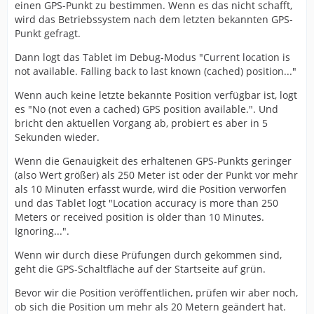
einen GPS-Punkt zu bestimmen. Wenn es das nicht schafft,
Mein Ziel vom Ablauf ist gedanklich folgender:
wird das Betriebssystem nach dem letzten bekannten GPS-
Punkt gefragt.
Der Gruppenführer des Fahrzeugs betritt nach
Dann logt das Tablet im Debug-Modus "Current location is
Alarm das Fahrzeug, und muss die Einsatzansicht
not available. Falling back to last known (cached) position..."
erklicken auf dem Tablet. Sobald er den Status 3
gedrückt hat, und das Fahrzeug bewegt wird, soll
Wenn auch keine letzte bekannte Position verfügbar ist, logt
sich das Fahrzeug auf der Karte bewegen.
es "No (not even a cached) GPS position available.". Und
Dies ist ein massiver Einsatztaktischer Vorteil,
bricht den aktuellen Vorgang ab, probiert es aber in 5
insbesondere für nachrückende Kräfte, bzgl.
Liebe Grüße
Sekunden wieder.
Aufstellflächen etc. PP
Wenn die Genauigkeit des erhaltenen GPS-Punkts geringer
(also Wert größer) als 250 Meter ist oder der Punkt vor mehr
als 10 Minuten erfasst wurde, wird die Position verworfen
und das Tablet logt "Location accuracy is more than 250
Meters or received position is older than 10 Minutes.
Ignoring...".
Wenn wir durch diese Prüfungen durch gekommen sind,
geht die GPS-Schaltfläche auf der Startseite auf grün.
Bevor wir die Position veröffentlichen, prüfen wir aber noch,
ob sich die Position um mehr als 20 Metern geändert hat.