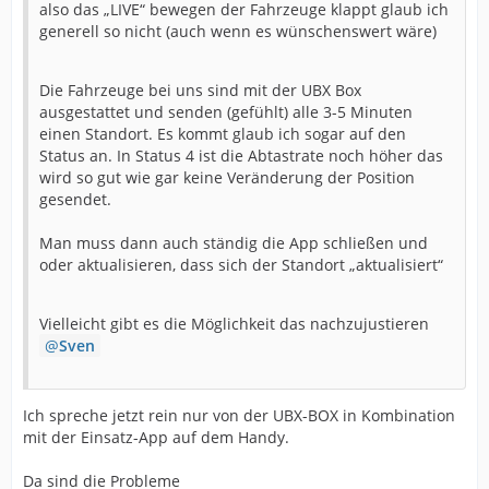
also das „LIVE“ bewegen der Fahrzeuge klappt glaub ich
Ist allgemein geplant ein komplettes Tracking zu
generell so nicht (auch wenn es wünschenswert wäre)
implementieren? Einsatztaktisch sehr wertvoll.
Die Fahrzeuge bei uns sind mit der UBX Box
Ich werde mal auf einem Tablet parallel die Beta
ausgestattet und senden (gefühlt) alle 3-5 Minuten
installieren. Danke schonmal.
einen Standort. Es kommt glaub ich sogar auf den
Status an. In Status 4 ist die Abtastrate noch höher das
Um das nochmal klar zustellen, diese Standardsachen,
wird so gut wie gar keine Veränderung der Position
wie z.B. zu geringen Abstand habe ich bereits
gesendet.
augeschlossen. Ein wandern nach direktem Neustart
und korrekter Lokalisation mit dem Tablet, und korrekter
Man muss dann auch ständig die App schließen und
Verortung und aktualisierung bei wenigen 25 Metern
oder aktualisieren, dass sich der Standort „aktualisiert“
klappt auch. Bloß irgendwann scheint da nichts mehr
zu aktualisieren, und ich weiß aktuell nicht wieso.
Vielleicht gibt es die Möglichkeit das nachzujustieren
Sven
Ich spreche jetzt rein nur von der UBX-BOX in Kombination
mit der Einsatz-App auf dem Handy.
Da sind die Probleme