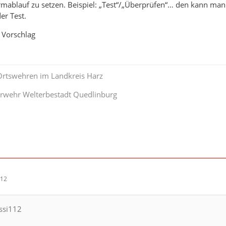
rmablauf zu setzen. Beispiel: „Test“/„Überprüfen“… den kann man 
er Test.
 Vorschlag
 Ortswehren im Landkreis Harz
uerwehr Welterbestadt Quedlinburg
:12
issi112