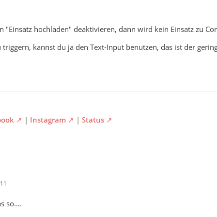
n "Einsatz hochladen" deaktivieren, dann wird kein Einsatz zu C
 triggern, kannst du ja den Text-Input benutzen, das ist der geri
book
|
Instagram
|
Status
:11
as so….