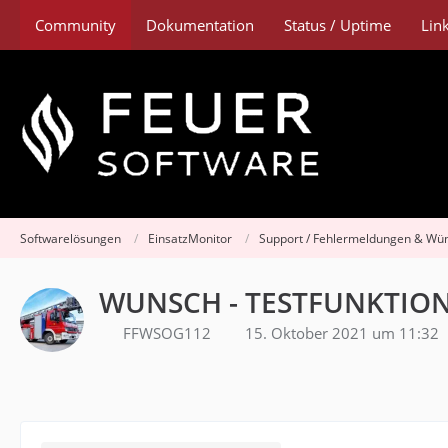
Community
Dokumentation
Status / Uptime
Lin
Softwarelösungen
EinsatzMonitor
Support / Fehlermeldungen & Wü
WUNSCH - TESTFUNKTIO
FFWSOG112
15. Oktober 2021 um 11:32