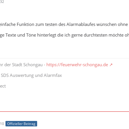
:32
 einfache Funktion zum testen des Alarmablaufes wünschen ohne 
ige Texte und Töne hinterlegt die ich gerne durchtesten möchte o
hr der Stadt Schongau -
https://feuerwehr-schongau.de
t SDS Auswertung und Alarmfax
ect
:10
Offizieller Beitrag