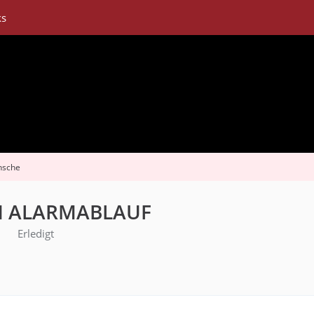
ks
nsche
N ALARMABLAUF
Erledigt