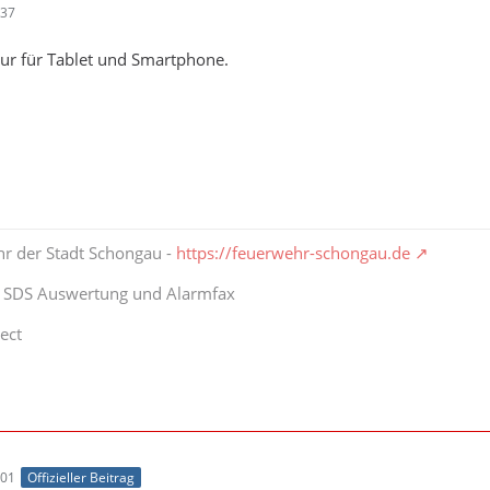
:37
nur für Tablet und Smartphone.
hr der Stadt Schongau -
https://feuerwehr-schongau.de
t SDS Auswertung und Alarmfax
ect
:01
Offizieller Beitrag