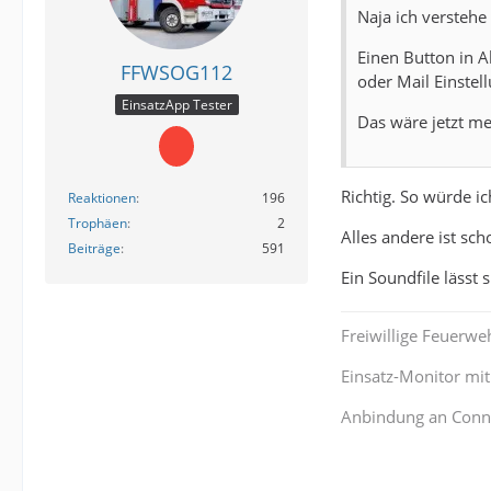
Naja ich verstehe
Einen Button in A
FFWSOG112
oder Mail Einstel
EinsatzApp Tester
Das wäre jetzt me
Richtig. So würde ic
Reaktionen
196
Trophäen
2
Alles andere ist s
Beiträge
591
Ein Soundfile lässt 
Freiwillige Feuerwe
Einsatz-Monitor mi
Anbindung an Conn