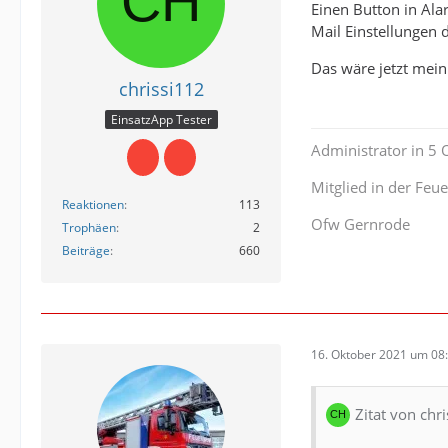
Einen Button in Ala
Mail Einstellungen d
Das wäre jetzt mein
chrissi112
EinsatzApp Tester
Administrator in 5
Mitglied in der Fe
Reaktionen
113
Ofw Gernrode
Trophäen
2
Beiträge
660
16. Oktober 2021 um 08
Zitat von chr