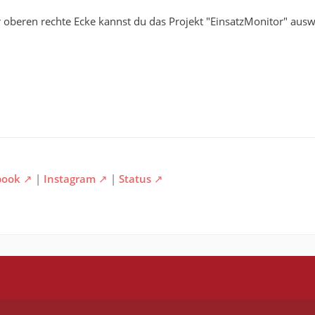
der oberen rechte Ecke kannst du das Projekt "EinsatzMonitor" aus
book
|
Instagram
|
Status