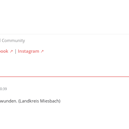
d Community
book
|
Instagram
0:39
hwunden. (Landkreis Miesbach)