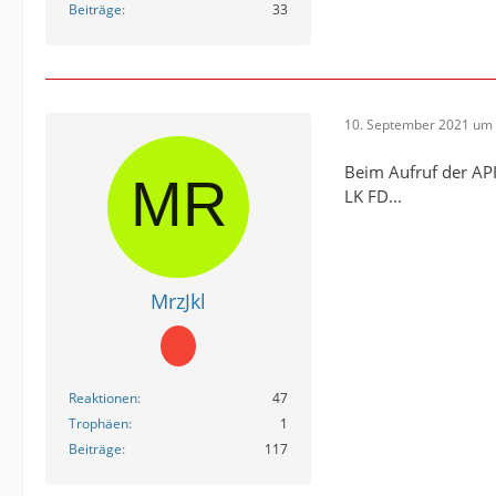
Beiträge
33
10. September 2021 um 
Beim Aufruf der API 
LK FD...
MrzJkl
Reaktionen
47
Trophäen
1
Beiträge
117