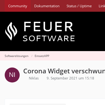
Community
Dokumentation
Status / Uptime
Lin
Softwarelösungen
EinsatzAPP
Corona Widget verschwu
Niklas
9. September 2021 um 15:18