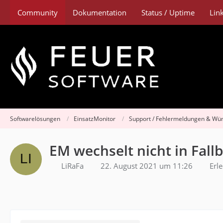
Community
Dokumentation
Status / Uptime
Lin
Softwarelösungen
EinsatzMonitor
Support / Fehlermeldungen & Wü
EM wechselt nicht in Fall
LiRaFa
22. August 2021 um 11:26
Erle