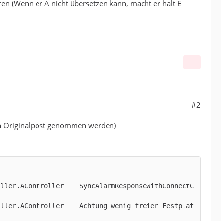
ren (Wenn er A nicht übersetzen kann, macht er halt E
#2
den Originalpost genommen werden)
oller.AController    SyncAlarmResponseWithConnectC
oller.AController    Achtung wenig freier Festplat