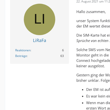
22. August 2021 um 11:
Hallo zusammen,
unser System funkti
der EM wertet diese
Die SIM-Karte hat 
LiRaFa
Sprüche von echten 
Solche SMS vom Net
Reaktionen
6
Monitor geht in die
Beiträge
63
Connect hochgelade
keiner ausgelöst.
Gestern ging der Mo
bisher unklar. Folg
Der EM ist au
Es war kein e
Wenn man die 
ersten Wort a