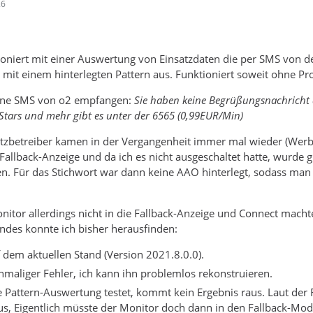
26
oniert mit einer Auswertung von Einsatzdaten die per SMS von d
 mit einem hinterlegten Pattern aus. Funktioniert soweit ohne Prob
eine SMS von o2 empfangen:
Sie haben keine Begrüßungsnachricht 
Stars und mehr gibt es unter der 6565 (0,99EUR/Min)
zbetreiber kamen in der Vergangenheit immer mal wieder (Werbun
 Fallback-Anzeige und da ich es nicht ausgeschaltet hatte, wurd
n. Für das Stichwort war dann keine AAO hinterlegt, sodass man 
nitor allerdings nicht in die Fallback-Anzeige und Connect machte
endes konnte ich bisher herausfinden:
f dem aktuellen Stand (Version 2021.8.0.0).
inmaliger Fehler, ich kann ihn problemlos rekonstruieren.
Pattern-Auswertung testet, kommt kein Ergebnis raus. Laut der 
us, Eigentlich müsste der Monitor doch dann in den Fallback-Mo