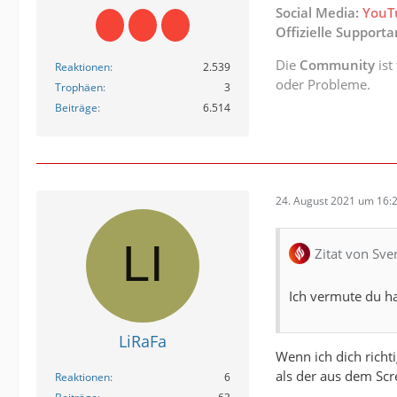
Social Media:
YouT
[22.08.
Offizielle Support
[22.08.
Die
Community
ist
Reaktionen
2.539
oder Probleme.
Trophäen
3
[22.08.
Beiträge
6.514
[22.08.
[22.08.
24. August 2021 um 16:
[22.08.
Zitat von Sve
[22.08.
Ich vermute du ha
[22.08.
[22.08.
LiRaFa
Wenn ich dich richt
[22.08.
als der aus dem Scre
Reaktionen
6