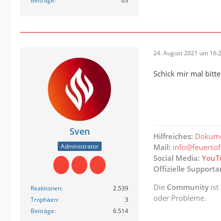
Beiträge
63
[22.08.
[22.08.
[22.08.
24. August 2021 um 16:
[22.08.
Schick mir mal bitt
[22.08.
[22.08.
[22.08.
Sven
Hilfreiches:
Dokume
Administrator
Mail:
info@feuerso
[22.08.
Social Media:
YouT
Offizielle Support
[22.08.
Die
Community
ist
Reaktionen
2.539
[22.08.
oder Probleme.
Trophäen
3
Beiträge
6.514
[22.08.