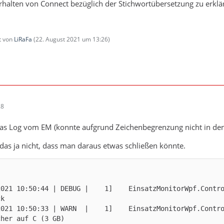
erhalten von Connect bezüglich der Stichwortübersetzung zu erklä
zt von
LiRaFa
(
22. August 2021 um 13:26
)
28
ei das Log vom EM (konnte aufgrund Zeichenbegrenzung nicht in 
 das ja nicht, dass man daraus etwas schließen könnte.
2021 10:50:44 | DEBUG |    1]    EinsatzMonitorWpf.Contr
2021 10:50:33 | WARN  |    1]    EinsatzMonitorWpf.Contr