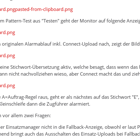
ard.png
pasted-from-clipboard.png
im Pattern-Test aus "Testen" geht der Monitor auf folgende Anzei
ard.png
n originalen Alarmablauf inkl. Connect-Upload nach, zeigt der Bil
ard.png
 eine Stichwort-Übersetzung aktiv, welche besagt, dass wenn das h
ann nicht nachvollziehen wieso, aber Connect macht das und zie
ard.png
 A=Auftrag-Regel raus, geht er als nächstes auf das Stichwort "E"
Kleinschleife dann die Zugführer alarmiert.
h vor allem zwei Fragen:
 Einsatzmanager nicht in die Fallback-Anzeige, obwohl er laut Pat
nd bringt auch das Ausschalten des Einsatz-Uploads bei Fallback