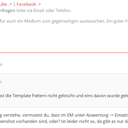
ube
|
Facebook
2021 10:50:29 | DEBUG |    1]    EinsatzMonitorWpf.Contr
anfragen
bitte via Email oder Telefon.
2021 10:50:29 | DEBUG |    1]    EinsatzMonitorWpf.Contr
 für euch ein Medium zum gegenseitigen austauschen. Ein guter Fe
2021 10:50:29 | DEBUG |    1]    EinsatzMonitorWpf.Contr
2021 10:50:29 | DEBUG |    1]    EinsatzMonitorWpf.Contr
2021 10:50:29 | DEBUG |    1]    EinsatzMonitorWpf.Contro
26
2021 10:50:29 | DEBUG |    4]    EinsatzMonitorWpf.Contr
n
2021 10:50:28 | DEBUG |    6]    EinsatzMonitorWpf.Contr
st die Template Pattern nicht gelöscht und eins davon wurde getr
2021 10:50:28 | DEBUG |    1]    FeuerSoftware.EinsatzMo
2021 10:50:28 | INFO  |    1]    EinsatzMonitorWpf.Contro
ig verstehe, vermutest du, dass im EM unter
Auswertung -> Einsatz
2021 10:50:28 | DEBUG |    1]    EinsatzMonitorWpf.Contr
enshot vorhanden sind, oder? Ist leider nicht so, da gibt es nur d