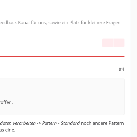
oller.AController    MapsController => UpdateMaps
oller.AController    MapsController => Erstelle _s
edback Kanal für uns, sowie ein Platz für kleinere Fragen
oller.AController    MapsController => Lade _secon
oller.AController    MapsController => Load LeftMa
ller.AController    MapsController => Load Proxy 
#4
oller.AController    Einsatzstelle ist außerhalb v
oller.AController    _model.SelectedViewModel = _m
offen.
nitor.EinsatzMonitorDb.EinsaetzeDbAccessor    Eins
ller.AController    Schreibe Einsatzdaten in die 
daten verarbeiten -> Pattern - Standard
noch andere Pattern
oller.AController    Wir sind in EinsatzMonitorWp
as eine.