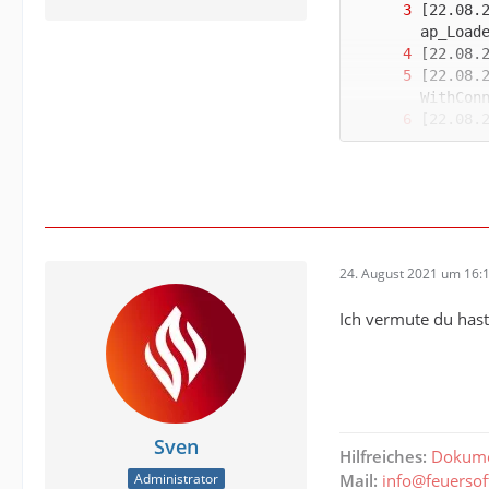
[22.08.
[22.08.
[22.08.
[22.08.
[22.08.
24. August 2021 um 16:
[22.08.
Ich vermute du hast
[22.08.
[22.08.
[22.08.
Sven
Hilfreiches:
Dokume
[22.08.
Administrator
Mail:
info@feuerso