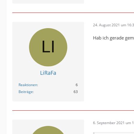
[22.08.
[22.08.
24. August 2021 um 16:
[22.08.
Hab ich gerade gem
[22.08.
[22.08.
[22.08.
LiRaFa
[22.08.
Reaktionen
6
after 8
en kein
Beiträge
63
hr gibt
l,"Ric"
[22.08.
6. September 2021 um 1
[22.08.
nect. D