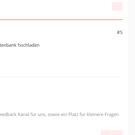
ller.AController    Ende des Alarmablaufes, prüfe 
nitor.Helper.Helper    Öffne neuen Prozess => Prev
oller.AController    _model.SelectedViewModel = _m
#5
nitor.EinsatzMonitorBackend.DistanceCalculator.Goo
Datenbank hochladen
nitor.EinsatzMonitorBackend.DistanceCalculator.Goo
oller.AController    UpdateEinsatzViewGui addition
oller.AController    UpdateEinsatzViewGui _dispatc
oller.AController    Update Fahrzeuge mit Dispatch
oller.AController    Suche Nutzer die schon vor Al
edback Kanal für uns, sowie ein Platz für kleinere Fragen
ller.AController    Neue Einsatzfarbe von Connect 
oller.AController    Connect Alarmgruppe 251 - Tag