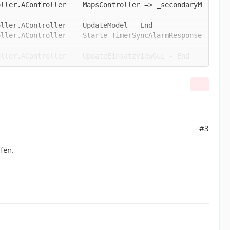
oller.AController    MapsController => _secondaryM
oller.AController    Starte TimerSyncAlarmResponse
oller.AController    _model.SelectedViewModel = _m
oller.AController    Lade Hydranten von Feuer Soft
ller.AController    Hydranten von WasserkarteInfo 
#3
oller.AController    MapsController => GetTargetPo
fen.
oller.AController    MapsController => _primaryMa
oller.AController    MapsController => UpdatePrima
ller.AController    MapsController => startAdress 
oller.AController    MapsController => UpdateMaps