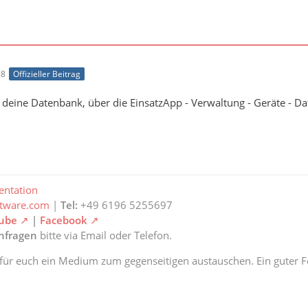
2021 10:50:28 | DEBUG |    1]    EinsatzMonitorWpf.Contro
2021 10:50:28 | DEBUG |    1]    FeuerSoftware.EinsatzMo
2021 10:50:28 | DEBUG |   14]    EinsatzMonitorWpf.Contr
28
Offizieller Beitrag
2021 10:50:28 | DEBUG |    1]    FeuerSoftware.EinsatzMo
e deine Datenbank, über die EinsatzApp - Verwaltung - Geräte - 
2021 10:50:28 | DEBUG |    1]    FeuerSoftware.EinsatzMo
2021 10:50:28 | DEBUG |    1]    EinsatzMonitorWpf.Contr
2021 10:50:28 | DEBUG |    1]    EinsatzMonitorWpf.Contr
ntation
ftware.com
|
Tel:
+49 6196 5255697
2021 10:50:28 | DEBUG |    1]    EinsatzMonitorWpf.Contr
ube
|
Facebook
anfragen
bitte via Email oder Telefon.
2021 10:50:28 | DEBUG |    1]    EinsatzMonitorWpf.Contr
 für euch ein Medium zum gegenseitigen austauschen. Ein guter Fe
2021 10:50:28 | DEBUG |    1]    EinsatzMonitorWpf.Contro
2021 10:50:28 | DEBUG |    1]    EinsatzMonitorWpf.Contr