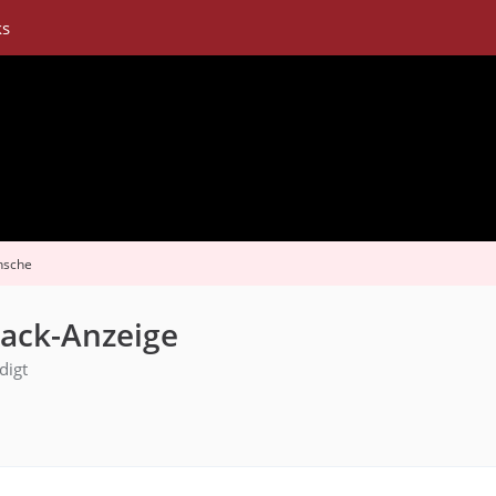
ks
nsche
back-Anzeige
digt