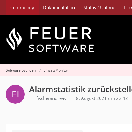
Community
Dokumentation
Status / Uptime
Lin
Softwarelösungen
EinsatzMonitor
Alarmstatistik zurückstel
fischerandreas
8. August 2021 um 22:42