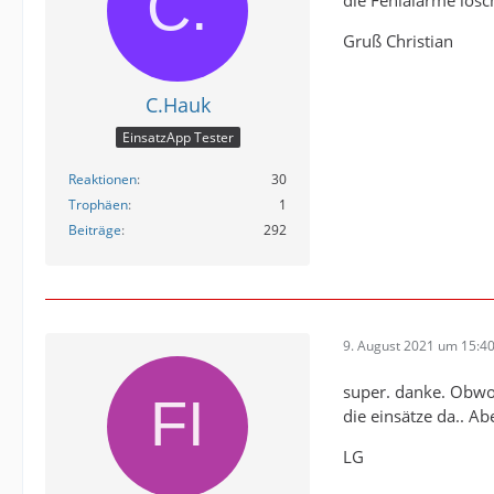
die Fehlalarme lösc
Gruß Christian
C.Hauk
EinsatzApp Tester
Reaktionen
30
Trophäen
1
Beiträge
292
9. August 2021 um 15:4
super. danke. Obwo
die einsätze da.. Ab
LG