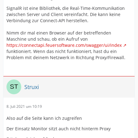
SignalR ist eine Bibliothek, die Real-Time-Kommunikation
[03.07.2021 22:03:54|ERROR| 20]
zwischen Server und Client vereinfacht. Die kann keine
EinsatzMonitorCloudAPI.SignalR.SignalRClient SignalR
Verbindung zur Connect-API herstellen.
connection error =>
System.Net.WebSockets.WebSocketException
Nimm dir mal einen Browser auf der betreffenden
(0x80004005): Die Verbindung mit dem Remoteserver
Maschine und schau, ob ein Aufruf von
kann nicht hergestellt werden. --->
https://connectapi.feuersoftware.com/swagger/ui/index
System.Net.WebException: Die Verbindung mit dem
Kann mir da jemand weiterhelfen?
funktioniert. Wenn das nicht funktioniert, hast du ein
Remoteserver kann nicht hergestellt werden. --->
Problem mit deinem Netzwerk in Richtung Proxy/Firewall.
System.Net.Sockets.SocketException: Ein
Verbindungsversuch ist fehlgeschlagen, da die
Gegenstelle nach einer bestimmten Zeitspanne nicht
richtig reagiert hat, oder die hergestellte Verbindung
war fehlerhaft, da der verbundene Host nicht reagiert
Struxi
hat 51.116.126.93:443
8. Juli 2021 um 10:19
Also auf die Seite kann ich zugreifen
Der Einsatz Monitor sitzt auch nicht hinterm Proxy