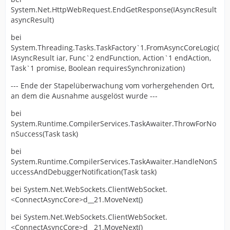
System.Net.HttpWebRequest.EndGetResponse(IAsyncResult
asyncResult)
bei
System.Threading.Tasks.TaskFactory`1.FromAsyncCoreLogic(
IAsyncResult iar, Func`2 endFunction, Action`1 endAction,
Task`1 promise, Boolean requiresSynchronization)
--- Ende der Stapelüberwachung vom vorhergehenden Ort,
an dem die Ausnahme ausgelöst wurde ---
bei
System.Runtime.CompilerServices.TaskAwaiter.ThrowForNo
nSuccess(Task task)
bei
System.Runtime.CompilerServices.TaskAwaiter.HandleNonS
uccessAndDebuggerNotification(Task task)
bei System.Net.WebSockets.ClientWebSocket.
<ConnectAsyncCore>d__21.MoveNext()
bei System.Net.WebSockets.ClientWebSocket.
<ConnectAsyncCore>d__21.MoveNext()