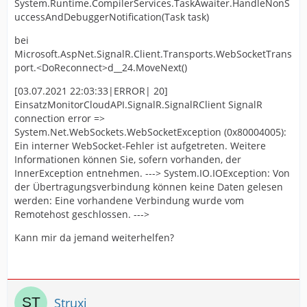
System.Runtime.CompilerServices.TaskAwaiter.HandleNonS
uccessAndDebuggerNotification(Task task)
bei
Microsoft.AspNet.SignalR.Client.Transports.WebSocketTrans
port.<DoReconnect>d__24.MoveNext()
[03.07.2021 22:03:33|ERROR| 20]
EinsatzMonitorCloudAPI.SignalR.SignalRClient SignalR
connection error =>
System.Net.WebSockets.WebSocketException (0x80004005):
Ein interner WebSocket-Fehler ist aufgetreten. Weitere
Informationen können Sie, sofern vorhanden, der
InnerException entnehmen. ---> System.IO.IOException: Von
der Übertragungsverbindung können keine Daten gelesen
werden: Eine vorhandene Verbindung wurde vom
Remotehost geschlossen. --->
Kann mir da jemand weiterhelfen?
Struxi