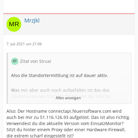
MrzJkl
7. Juli 2021 um 21:06
Zitat von Struxi
Also die Standortermittlung ist auf dauer aktiv.
Was mir aber auch noch aufgefallen ist das das
Geofence keinen Standort findet von der Wache.
Alles anzeigen
Also: Der Hostname connectapi.feuersoftware.com wird
Und ich habe noch ein Fehler im Log des Ensatz
auch bei mir zu 51.116.126.93 aufgelöst. Das ist also richtig.
Monitors seitdem ich den mit Connect verbunden habe.
Verwendest du die aktuelle Version vom EinsatzMonitor?
Sitzt du hinter einem Proxy oder einer Hardware-Firewall,
============== FEHLER IM LOG ==============
die extrem scharf eingestellt ist?