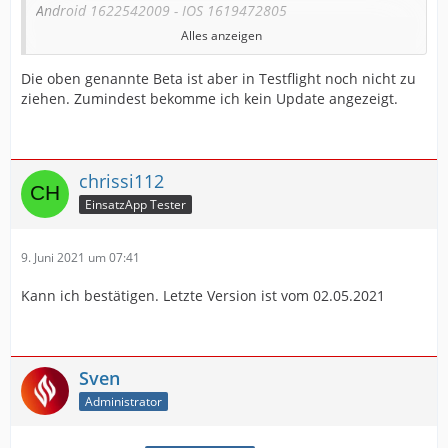
Android 1622542009 - IOS 1619472805
Alles anzeigen
- Auf der Startseite die Glocke springt jetzt auf die
Die oben genannte Beta ist aber in Testflight noch nicht zu
Einsatzliste und nicht mehr in den Einsatz direkt
ziehen. Zumindest bekomme ich kein Update angezeigt.
- Fehlerkorrekturen die zum Crash der App geführt
haben
chrissi112
- Verfügbarkeiten bei mehreren Profilen wurden nicht
EinsatzApp Tester
immer alle angezeigt
9. Juni 2021 um 07:41
- Lagemeldungen von der Leitstelle werden jetzt
angezeigt, vorausgesetzt WDX3 ist aktiv, andere Quellen
Kann ich bestätigen. Letzte Version ist vom 02.05.2021
kommen bald dazu.
- Im Einsatz kann jetzt nicht mehr geswiped werden,
dass hat mehr zu Problem geführt als es von nutzen
Sven
war
Administrator