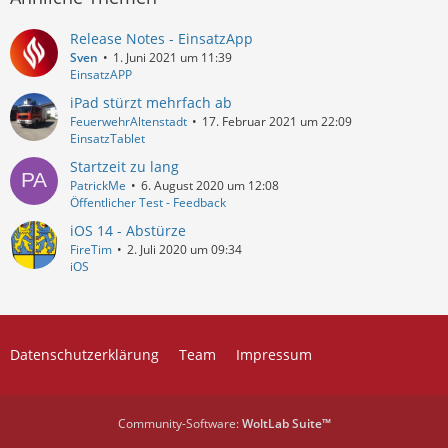
Release Notes - EinsatzApp
Sven
1. Juni 2021 um 11:39
EinsatzAPP
iPad stürzt mehrfach ab
FeuerwehrAltenstadt
17. Februar 2021 um 22:09
EinsatzTablet
Startzeit zu lang
PatrickMe
6. August 2020 um 12:08
Öffentlicher Test - Feedback
iOS 14 - Abstürze
FireTim
2. Juli 2020 um 09:34
iOS
Datenschutzerklärung
Team
Impressum
Community-Software:
WoltLab Suite™