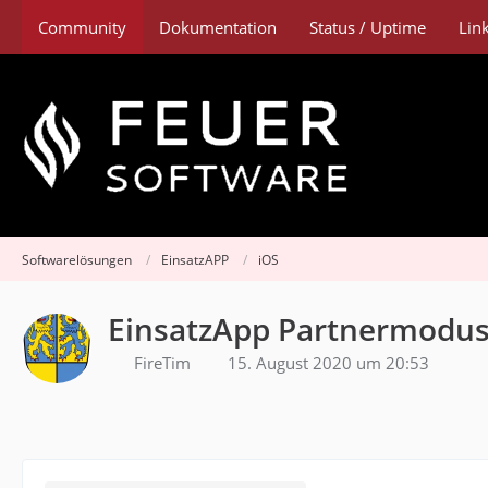
Community
Dokumentation
Status / Uptime
Lin
Softwarelösungen
EinsatzAPP
iOS
EinsatzApp Partnermodus
FireTim
15. August 2020 um 20:53