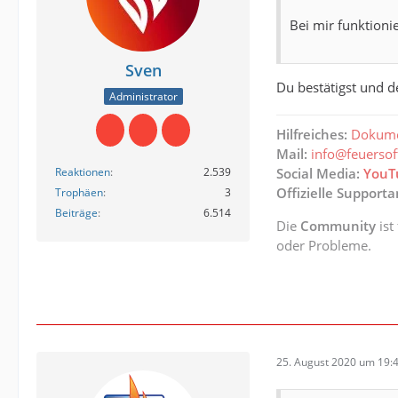
Bei mir funktioni
Sven
Du bestätigst und 
Administrator
Hilfreiches:
Dokume
Mail:
info@feuerso
Social Media:
YouT
Reaktionen
2.539
Offizielle Support
Trophäen
3
Beiträge
6.514
Die
Community
ist
oder Probleme.
25. August 2020 um 19: