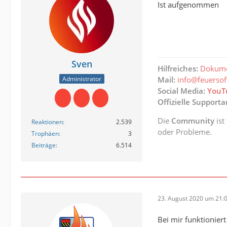
Ist aufgenommen
Sven
Hilfreiches:
Dokume
Administrator
Mail:
info@feuerso
Social Media:
YouT
Offizielle Support
Die
Community
ist
Reaktionen
2.539
oder Probleme.
Trophäen
3
Beiträge
6.514
23. August 2020 um 21:
Bei mir funktionier