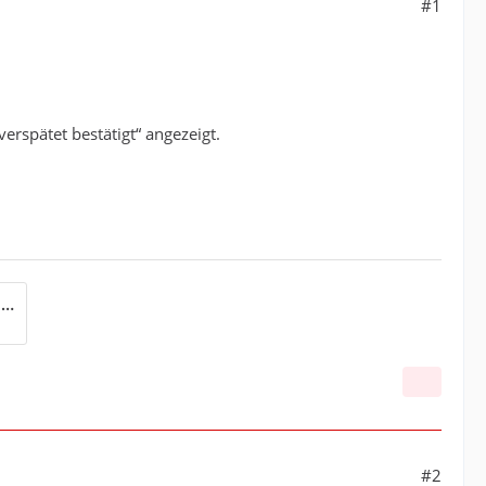
#1
erspätet bestätigt“ angezeigt.
9CF5243B-FE88-4851-BE50-8B8211B1B5B6.jpeg
#2