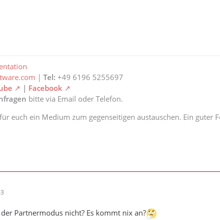
ntation
ftware.com
|
Tel:
+49 6196 5255697
ube
|
Facebook
anfragen
bitte via Email oder Telefon.
 für euch ein Medium zum gegenseitigen austauschen. Ein guter Fe
03
t der Partnermodus nicht? Es kommt nix an?