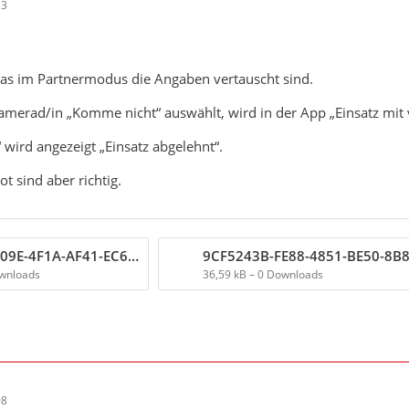
53
 das im Partnermodus die Angaben vertauscht sind.
amerad/in „Komme nicht“ auswählt, wird in der App „Einsatz mit v
wird angezeigt „Einsatz abgelehnt“.
ot sind aber richtig.
98F877A9-D09E-4F1A-AF41-EC6EB96B844F.jpeg
ownloads
36,59 kB – 0 Downloads
08