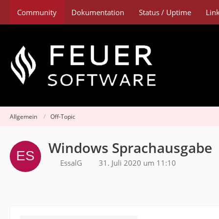
Community
Dokumentation
Status / Uptime
Lin
Allgemein
Off-Topic
Windows Sprachausgabe
EssalG
31. Juli 2020 um 11:10