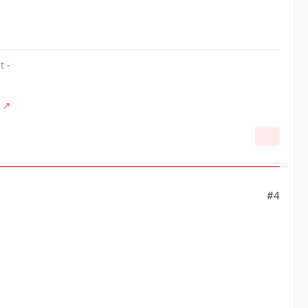
t -
#4