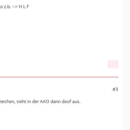
 z.b. --> H L F
#3
eichen, sieht in der AAO dann doof aus.