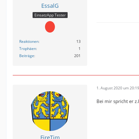
EssalG
EinsatzApp Tester
Reaktionen
13
Trophäen
1
Beiträge
201
1. August 2020 um 20:1
Bei mir spricht er z
FireTim