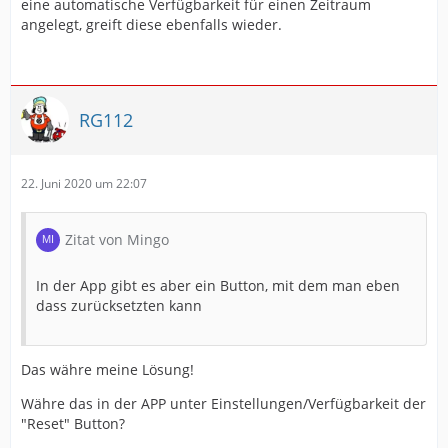
eine automatische Verfügbarkeit für einen Zeitraum
pasted-from-clipboard.png
angelegt, greift diese ebenfalls wieder.
Jetzt funktioniert die automatische Statusänderung über
den angelegten Event nicht mehr. Erst nach
"zurücksetzen" in Connect.
RG112
Und das ist nicht ganz schlüssig, weil nach einer
Änderung in der APP niemand mehr in Connect
22. Juni 2020 um 22:07
hineinschaut.
Zitat von Mingo
Von meiner Seite währe es besser, den Status auch
ohne "zurücksetzen" ändern zu können.
In der App gibt es aber ein Button, mit dem man eben
dass zurücksetzten kann
Und ja, das währe ein Änderungswunsch
Gruß Roland
Das währe meine Lösung!
Währe das in der APP unter Einstellungen/Verfügbarkeit der
"Reset" Button?