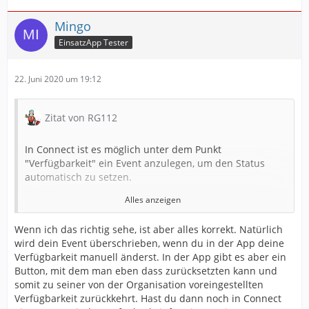
Mingo
EinsatzApp Tester
22. Juni 2020 um 19:12
Zitat von RG112
In Connect ist es möglich unter dem Punkt
"Verfügbarkeit" ein Event anzulegen, um den Status
automatisch zu setzen.
Alles anzeigen
(siehe Bild als Beispiel)
Wenn ich das richtig sehe, ist aber alles korrekt. Natürlich
wird dein Event überschrieben, wenn du in der App deine
pasted-from-clipboard.png
Verfügbarkeit manuell änderst. In der App gibt es aber ein
Button, mit dem man eben dass zurücksetzten kann und
Dies funktioniert auch gut, bis du in der APP deinen
somit zu seiner von der Organisation voreingestellten
Status änderst. Dann sieht es z.B. so aus:
Verfügbarkeit zurückkehrt. Hast du dann noch in Connect