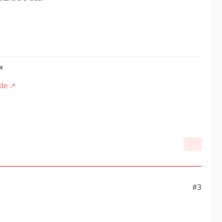
◄
.de
#3