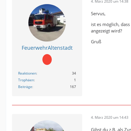
4. März 2020 um 14:38
Servus,
ist es möglich, dass
angezeigt wird?
Gruß
FeuerwehrAltenstadt
Reaktionen
34
Trophäen
1
Beiträge
167
4. März 2020 um 14:43
Gibst du z.B. als Zu