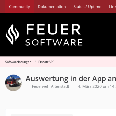
Community
Dokumentation
Status / Uptime
Lin
Softwarelösungen
EinsatzAPP
Auswertung in der App a
FeuerwehrAltenstadt
4. März 2020 um 14