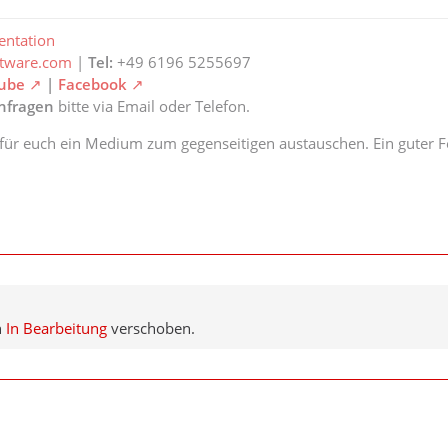
ntation
ftware.com
|
Tel:
+49 6196 5255697
ube
|
Facebook
anfragen
bitte via Email oder Telefon.
 für euch ein Medium zum gegenseitigen austauschen. Ein guter Fe
h
In Bearbeitung
verschoben.