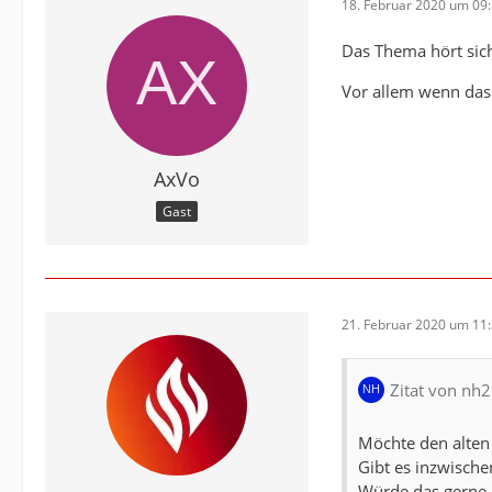
18. Februar 2020 um 09
Das Thema hört sich
Vor allem wenn das 
AxVo
Gast
21. Februar 2020 um 11
Zitat von nh2
Möchte den alte
Gibt es inzwische
Würde das gerne m