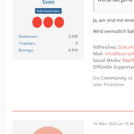
Sven
Administrator
Ja, wir sind mit ei
Wird vermutlich ba
Reaktionen
2.539
Trophäen
3
Hilfreiches:
Dokume
Beiträge
6.514
Mail:
info@feuerso
Social Media:
YouT
Offizielle Support
Die
Community
ist
oder Probleme.
19. März 2020 um 16:38