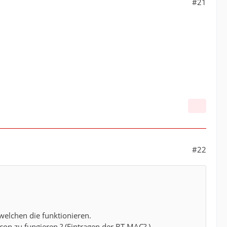
#21
#22
welchen die funktionieren.
con zu fungieren ? (Eintragen der BT MAC? )