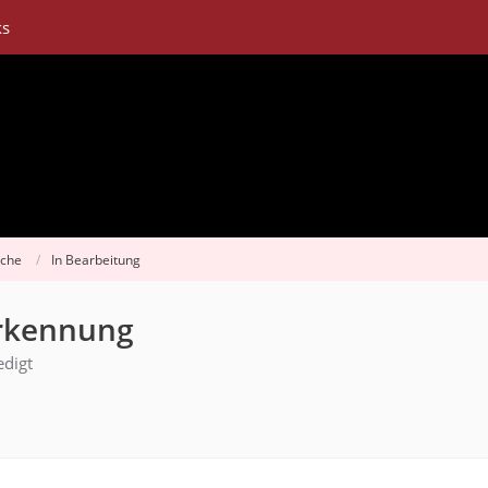
ks
sche
In Bearbeitung
rkennung
edigt