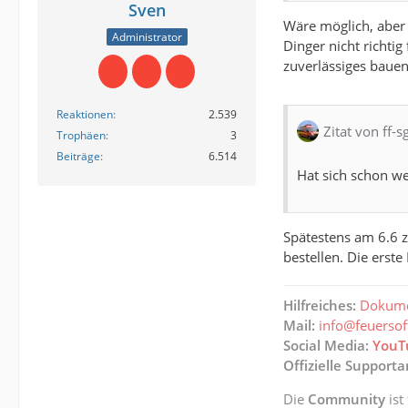
Sven
Wäre möglich, aber 
Administrator
Dinger nicht richti
zuverlässiges baue
Reaktionen
2.539
Zitat von ff-s
Trophäen
3
Beiträge
6.514
Hat sich schon we
Spätestens am 6.6 
bestellen. Die erst
Hilfreiches:
Dokume
Mail:
info@feuerso
Social Media:
YouT
Offizielle Support
Die
Community
ist