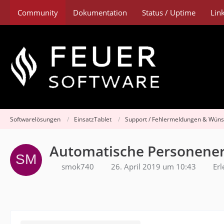
Community
Dokumentation
Status / Uptime
Lin
Softwarelösungen
EinsatzTablet
Support / Fehlermeldungen & Wün
Automatische Personene
smok740
26. April 2019 um 10:43
Erl