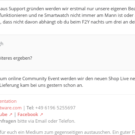
aus Support gründen werden wir erstmal nur unsere eigenen Beac
g funktionieren und ne Smartwatch nicht immer am Mann ist oder 
n, dass nicht davon abhängt ob du beim F2Y nachts um drei an d
gh
iteres ergeben?
zum online Community Event werden wir den neuen Shop Live neh
e Lieferung kam bei uns gestern schon an.
ntation
ftware.com
|
Tel:
+49 6196 5255697
ube
|
Facebook
anfragen
bitte via Email oder Telefon.
 für euch ein Medium zum gegenseitigen austauschen. Ein guter Fe