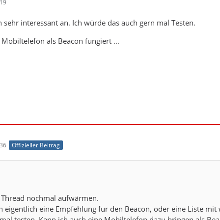
:19
 sehr interessant an. Ich würde das auch gern mal Testen.
Mobiltelefon als Beacon fungiert ...
:36
Offizieller Beitrag
n Thread nochmal aufwärmen.
n eigentlich eine Empfehlung für den Beacon, oder eine Liste mit 
al testen. Kann ich auch eine Mobiltelefon dazu bringen als Bea