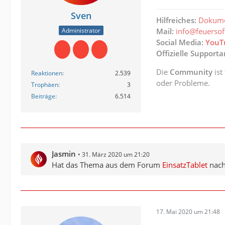
Sven
Hilfreiches:
Dokume
Administrator
Mail:
info@feuerso
Social Media:
YouT
Offizielle Support
Die
Community
ist
Reaktionen
2.539
oder Probleme.
Trophäen
3
Beiträge
6.514
Jasmin
31. März 2020 um 21:20
Hat das Thema aus dem Forum
EinsatzTablet
nac
17. Mai 2020 um 21:48