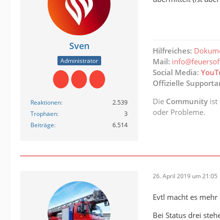
Sven
Hilfreiches:
Dokume
Administrator
Mail:
info@feuerso
Social Media:
YouT
Offizielle Support
Die
Community
ist
Reaktionen
2.539
oder Probleme.
Trophäen
3
Beiträge
6.514
26. April 2019 um 21:05
Evtl macht es mehr 
Bei Status drei ste