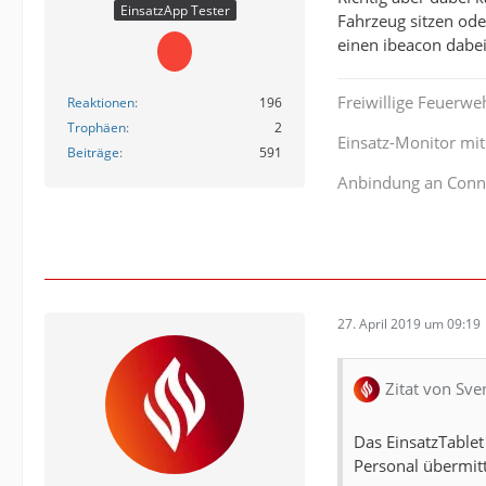
EinsatzApp Tester
Fahrzeug sitzen ode
einen ibeacon dabe
Freiwillige Feuerwe
Reaktionen
196
Trophäen
2
Einsatz-Monitor mi
Beiträge
591
Anbindung an Conn
27. April 2019 um 09:19
Zitat von Sve
Das EinsatzTable
Personal übermitt