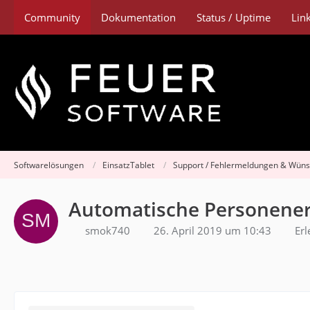
Community
Dokumentation
Status / Uptime
Lin
Softwarelösungen
EinsatzTablet
Support / Fehlermeldungen & Wün
Automatische Personene
smok740
26. April 2019 um 10:43
Erl