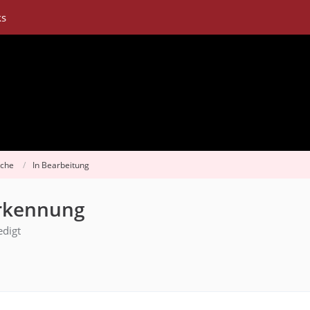
ks
sche
In Bearbeitung
rkennung
edigt