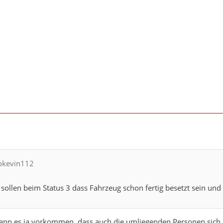
rokevin112
h sollen beim Status 3 dass Fahrzeug schon fertig besetzt sein und
 kann es ja vorkommen, dass auch die umliegenden Personen sic