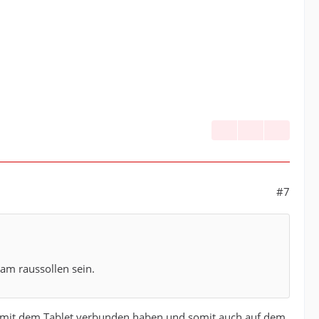
#7
 am raussollen sein.
h mit dem Tablet verbunden haben und somit auch auf dem