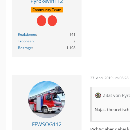
Pyrokevin112
Community Team
Reaktionen
141
Trophäen
2
Beiträge
1.108
27. April 2019 um 08:28
Zitat von Py
Naja.. theoretisc
FFWSOG112
Richtig aber dabei