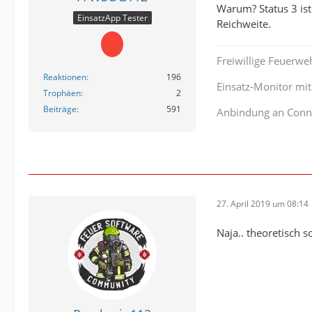
Warum? Status 3 ist
EinsatzApp Tester
Reichweite.
Freiwillige Feuerwe
Reaktionen
196
Einsatz-Monitor mi
Trophäen
2
Beiträge
591
Anbindung an Conn
27. April 2019 um 08:14
Naja.. theoretisch s