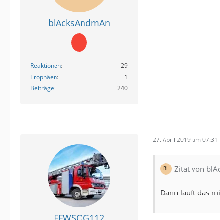
blAcksAndmAn
Reaktionen
29
Trophäen
1
Beiträge
240
27. April 2019 um 07:31
Zitat von b
Dann läuft das mi
FFWSOG112