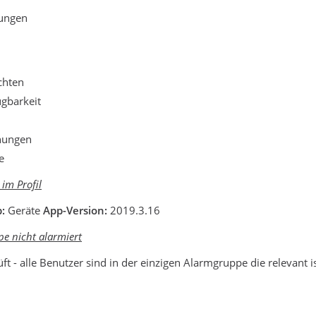
gungen
chten
gbarkeit
nungen
e
 im Profil
p:
Geräte
App-Version:
2019.3.16
e nicht alarmiert
t - alle Benutzer sind in der einzigen Alarmgruppe die relevant i