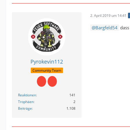
2. April 2019 um 14:41
Bargfeld54
dass 
Pyrokevin112
Community Team
Reaktionen
141
Trophäen
2
Beiträge
1.108