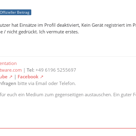
Offizieller Beitrag
tzer hat Einsätze im Profil deaktiviert, Kein Gerät registriert i
/ nicht gedrückt. Ich vermute erstes.
ntation
ftware.com
|
Tel:
+49 6196 5255697
ube
|
Facebook
anfragen
bitte via Email oder Telefon.
 für euch ein Medium zum gegenseitigen austauschen. Ein guter Fe