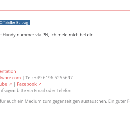
Offizieller Beitrag
ne Handy nummer via PN, ich meld mich bei dir
ntation
ftware.com
|
Tel:
+49 6196 5255697
ube
|
Facebook
anfragen
bitte via Email oder Telefon.
 für euch ein Medium zum gegenseitigen austauschen. Ein guter Fe