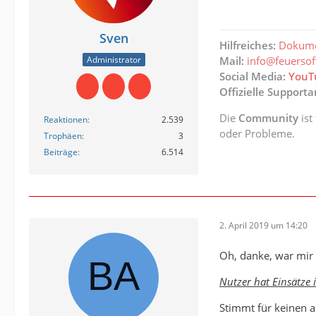
Sven
Hilfreiches:
Dokume
Administrator
Mail:
info@feuerso
Social Media:
YouT
Offizielle Support
Die
Community
ist
Reaktionen
2.539
oder Probleme.
Trophäen
3
Beiträge
6.514
2. April 2019 um 14:20
Oh, danke, war mir 
Nutzer hat Einsätze i
Stimmt für keinen ak