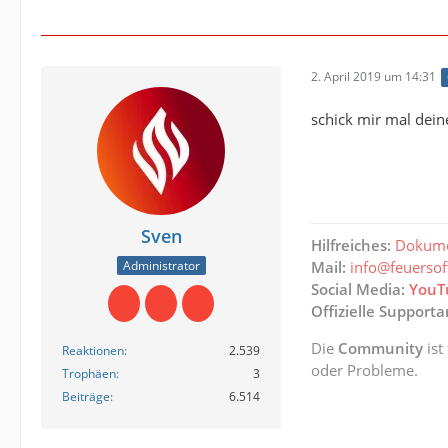
2. April 2019 um 14:31
schick mir mal dei
Sven
Hilfreiches:
Dokume
Administrator
Mail:
info@feuerso
Social Media:
YouT
Offizielle Support
Die
Community
ist
Reaktionen
2.539
oder Probleme.
Trophäen
3
Beiträge
6.514