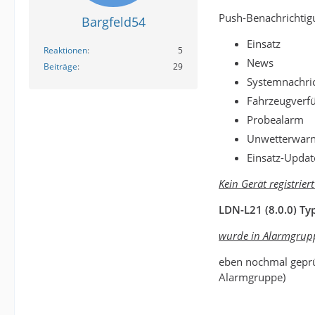
Push-Benachrichti
Bargfeld54
Einsatz
Reaktionen
5
News
Beiträge
29
Systemnachri
Fahrzeugverfü
Probealarm
Unwetterwar
Einsatz-Updat
Kein Gerät registriert
LDN-L21 (8.0.0)
Ty
wurde in Alarmgrupp
eben nochmal geprüf
Alarmgruppe)