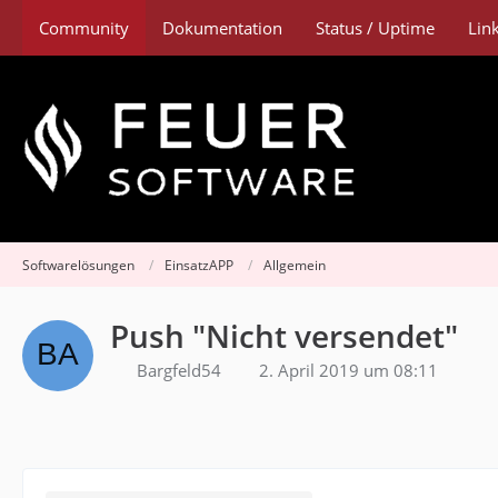
Community
Dokumentation
Status / Uptime
Lin
Softwarelösungen
EinsatzAPP
Allgemein
Push "Nicht versendet"
Bargfeld54
2. April 2019 um 08:11