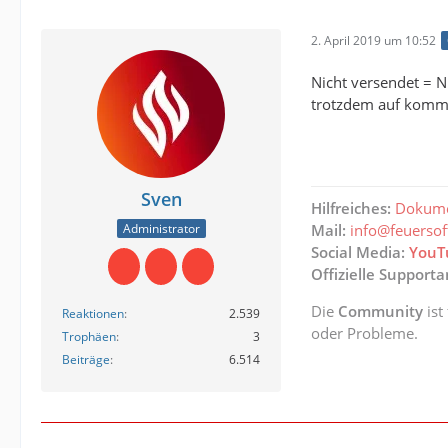
2. April 2019 um 10:52
Nicht versendet = Nu
trotzdem auf komme 
Sven
Hilfreiches:
Dokume
Administrator
Mail:
info@feuerso
Social Media:
YouT
Offizielle Support
Die
Community
ist
Reaktionen
2.539
oder Probleme.
Trophäen
3
Beiträge
6.514