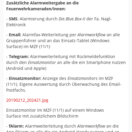
Zusätzliche Alarmweitergabe an die
Feuerwehrkameraden/innen:
-
SMS
: Alarmierung durch
Die.Blue.Box-II
der Fa. Nagl-
Elektronik
-
Email:
Alarmfax-Weiterleitung per
Alarmworkflow
an alle
Gruppenführer und an das Einsatz-Tablet (Windows
Surface) im MZF (11/1)
-
Telegram:
Alarmweiterleitung mit Rückmeldefunktion
durch den
Einsatzmonitor
an alle die ein Smartphone nutzen
(Android und Apple)
-
Einsatzmonitor:
Anzeige des
Einsatzmonitor
s im MZF
(11/1). Eigene Auswertung durch Überwachung des Email-
Postfachs.
20190212_202421.jpg
Einsatzmonitor im MZF (11/1) auf einem Windows
Surface mit zusätzlichem Bildschirm
-
fAlarm:
Alarmweiterleitung durch
Alarmworkflow
an die
App fAlarm an alle die ein Android-Handy nutzen und an