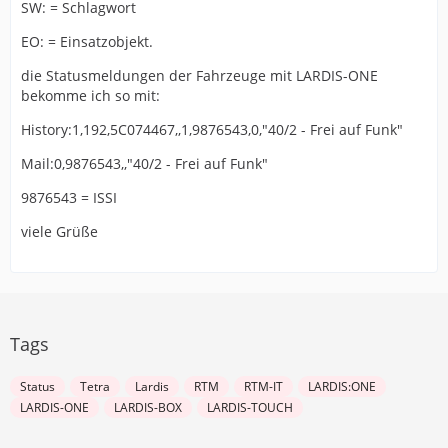
SW: = Schlagwort
EO: = Einsatzobjekt.
die Statusmeldungen der Fahrzeuge mit LARDIS-ONE
bekomme ich so mit:
History:1,192,5C074467,,1,9876543,0,"40/2 - Frei auf Funk"
Mail:0,9876543,,"40/2 - Frei auf Funk"
9876543 = ISSI
viele Grüße
Tags
Status
Tetra
Lardis
RTM
RTM-IT
LARDIS:ONE
LARDIS-ONE
LARDIS-BOX
LARDIS-TOUCH