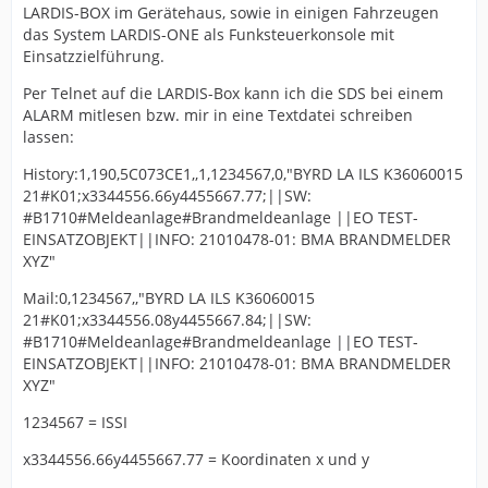
LARDIS-BOX im Gerätehaus, sowie in einigen Fahrzeugen
das System LARDIS-ONE als Funksteuerkonsole mit
Einsatzzielführung.
Per Telnet auf die LARDIS-Box kann ich die SDS bei einem
ALARM mitlesen bzw. mir in eine Textdatei schreiben
lassen:
History:1,190,5C073CE1,,1,1234567,0,"BYRD LA ILS K36060015
21#K01;x3344556.66y4455667.77;||SW:
#B1710#Meldeanlage#Brandmeldeanlage ||EO TEST-
EINSATZOBJEKT||INFO: 21010478-01: BMA BRANDMELDER
XYZ"
Mail:0,1234567,,"BYRD LA ILS K36060015
21#K01;x3344556.08y4455667.84;||SW:
#B1710#Meldeanlage#Brandmeldeanlage ||EO TEST-
EINSATZOBJEKT||INFO: 21010478-01: BMA BRANDMELDER
XYZ"
1234567 = ISSI
x3344556.66y4455667.77 = Koordinaten x und y