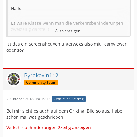
Hallo
Es wäre Klasse wenn man die Verkehrsbehinderungen
zweizeilig darstellt,
Alles anzeigen
Ist das ein Screenshot von unterwegs also mit Teamviewer
erste Zeile Datum zweite der Ort.
oder so?
So wie es im Moment ist verschwinden zuviel Infos im
nicht anzeigbaren Bereich.
Pyrokevin112
Gruß
Community Team
Frank
2. Oktober 2018 um 19:13
Offizieller Beitrag
Bei mir sieht es auch auf dem Original Bild so aus. Habe
schon mal was geschrieben
Verkehrsbehinderungen 2zeilig anzeigen