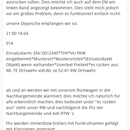
ausrücken sollen. Dies möchte ich auch auf dem EM am
linken Rand angezeigt bekommen. Dies stellt mich jedoch
vor ein großes Problem, denn es funktioniert einfach nicht.
unsere Depesche empfangen wir so:
21:00 18.04.
01A
Einsatzalarm: ENr:0012345*THY*VU PKW
eingeklemmt*Musterort*Musterortsteil*(Einsatzobjekt
Objekt) wenn vorhanden*Usertext Freitext*es rücken aus:
WL TE Ortswehr voll,WL xx-52-01 RW Ortswehr
ab und an werden wir mit unserem Rüstwagen in die
Nachbargemeinde alarmiert, dies möchte ich natürlich für
alle erkenntlich machen, dies bedeutet unter "es rücken
aus" steht unser RW und nachfolgend die Fhz der
Nachbargemeinde und evtl RTW´s.
Fhz werden immer(bzw bisher) mit Funkrufnamen gefolgt
mit Klarnamen angezeigt.