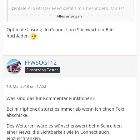
geniale Arbeit! Der Feed gefällt mir besonders. Mir ist
aufgefallen dass die App noch nicht besonders stabil
Alles anzeigen
läuft und öfters einfach abstürzt.
Optimale Lösung: In Connect pro Stichwort ein Bild
Wäre es möglich, dass die Einsatzstichworte mit einem
hochladen
individuellen Bild versehen werden könnten, dies würde
das Ganze noch übersichtlicher machen.
FFWSOG112
Vielen Dank
EinsatzApp Tester
Beste Grüße
19. Mai 2018 um 17:52
Dave
Was sind das für Kommentar Funktionen?
Bei mir IphoneX stürzt es immer ab wenn ich einen Text
abschicke.
Des Weiteren, wäre es wünschenswert beim Schreiben
einer News, die Sichtbarkeit wie in Connect auch
einzuschränken.