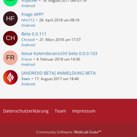
m.pacher
18. August 2017 um 07:14
Android
Frage APP?
hfm112
28. April 2018 um 08:16
Android
Beta 0.0.111
Christof
21. März 2018 um 17:37
Android
Neue Kalenderansicht beta 0.0.0.103
Friese
4. Februar 2018 um 14:30
Android
[ANDROID BETA] ANMELDUNG BETA
Sven
17. August 2017 um 18:46
Android
Datenschutzerklärung
Team
Impressum
Community-Software:
WoltLab Suite™