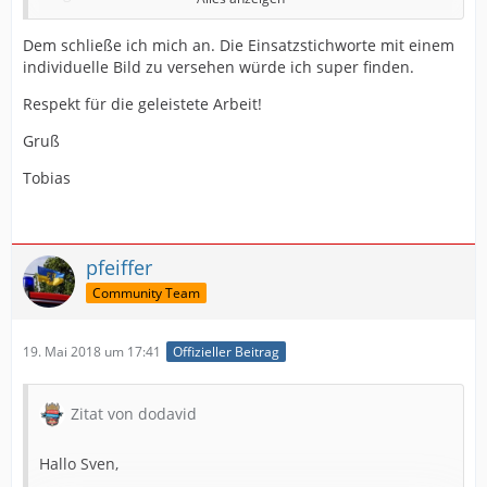
läuft und öfters einfach abstürzt.
Dem schließe ich mich an. Die Einsatzstichworte mit einem
individuelle Bild zu versehen würde ich super finden.
Wäre es möglich, dass die Einsatzstichworte mit einem
individuellen Bild versehen werden könnten, dies würde
Respekt für die geleistete Arbeit!
das Ganze noch übersichtlicher machen.
Gruß
Vielen Dank
Tobias
Beste Grüße
pfeiffer
Dave
Community Team
19. Mai 2018 um 17:41
Offizieller Beitrag
Zitat von dodavid
Hallo Sven,