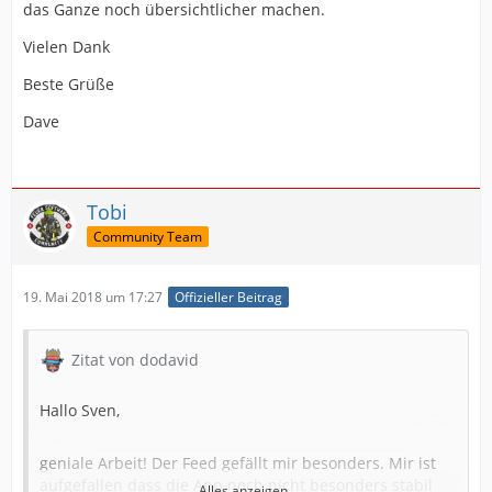
das Ganze noch übersichtlicher machen.
Vielen Dank
Beste Grüße
Dave
Tobi
Community Team
19. Mai 2018 um 17:27
Offizieller Beitrag
Zitat von dodavid
Hallo Sven,
geniale Arbeit! Der Feed gefällt mir besonders. Mir ist
aufgefallen dass die App noch nicht besonders stabil
Alles anzeigen