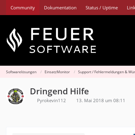
Community
Dokumentation
Status / Uptime
Lin
Softwarelösungen
EinsatzMonitor
Support / Fehlermeldungen & Wü
Dringend Hilfe
Pyrokevin112
13. Mai 2018 um 08:11