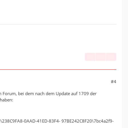
#4
chen Forum, bei dem nach dem Update auf 1709 der
 haben:
gs\238C9FA8-0AAD-41ED-83F4- 97BE242C8F20\7bc4a2f9-