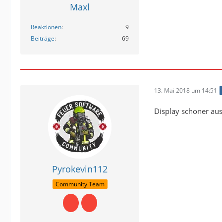
Maxl
Reaktionen
9
Beiträge
69
13. Mai 2018 um 14:51
Display schoner aus
Pyrokevin112
Community Team