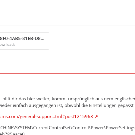
9B8A3650-88F0-4AB5-81EB-D8BB508332E3.png
Downloads
l. hilft dir das hier weiter, kommt ursprünglich aus nem englis
eder einfach ausgegangen ist, obwohl die Einstellungen gepasst
rums.com/general-suppor…tml#post1215968
HINE\SYSTEM\CurrentControlSet\Contro l\Power\PowerSettin
3eb785aaca0