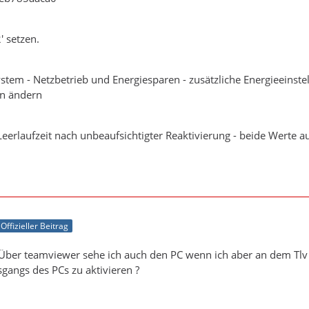
2' setzen.
System - Netzbetrieb und Energiesparen - zusätzliche Energieeinst
en ändern
 Leerlaufzeit nach unbeaufsichtigter Reaktivierung - beide Werte a
Offizieller Beitrag
 Über teamviewer sehe ich auch den PC wenn ich aber an dem Tlv st
gangs des PCs zu aktivieren ?