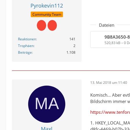
Pyrokevin112
Community Team
Dateien
Reaktionen
141
520,83 kB – 0 
Trophäen
2
Beiträge
1.108
13. Mai 2018 um 11:40
Komisch... Aber evt
Bildschirm immer wi
https://www.tenfo
1. HKEY_LOCAL_MAC
Maxl
d8fc-4469-b07b-3