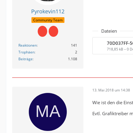
Pyrokevin112
Community Team
Dateien
Reaktionen
141
718,85 kB – 0 
Trophäen
2
Beiträge
1.108
13. Mai 2018 um 14:38
Wie ist den die Ein
Evtl. Grafiktreiber