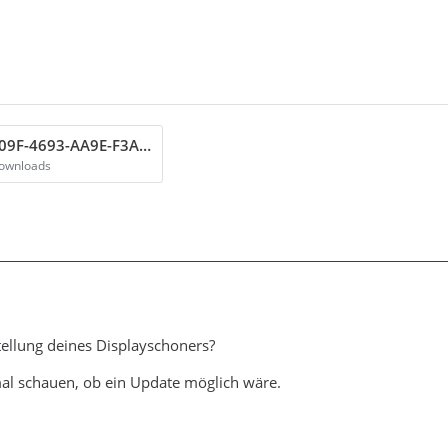
70D037FF-509F-4693-AA9E-F3A855E6A4D0.png
Downloads
stellung deines Displayschoners?
 mal schauen, ob ein Update möglich wäre.