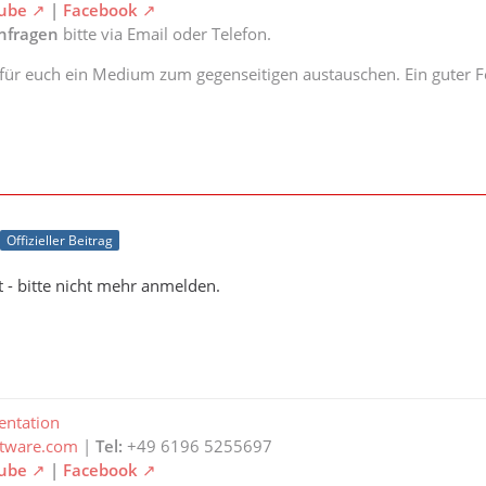
ube
|
Facebook
anfragen
bitte via Email oder Telefon.
 für euch ein Medium zum gegenseitigen austauschen. Ein guter Fe
Offizieller Beitrag
 - bitte nicht mehr anmelden.
ntation
ftware.com
|
Tel:
+49 6196 5255697
ube
|
Facebook