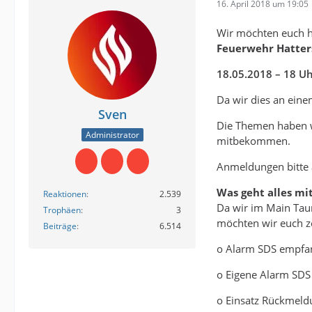
16. April 2018 um 19:05
Wir möchten euch h
Feuerwehr Hatte
18.05.2018 – 18 U
Da wir dies an eine
Sven
Die Themen haben wi
Administrator
mitbekommen.
Anmeldungen bitte
Was geht alles mi
Reaktionen
2.539
Da wir im Main Taun
Trophäen
3
möchten wir euch ze
Beiträge
6.514
o Alarm SDS empfa
o Eigene Alarm SDS
o Einsatz Rückmel