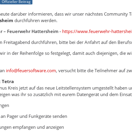
Offizieller Beitrag
eute darüber informieren, dass wir unser nächstes Community T
rsheim
durchführen werden.
hr – Feuerwehr Hattersheim -
https://www.feuerwehr-hattershe
m Freitagabend durchführen, bitte bei der Anfahrt auf den Beruf
r in der Reihenfolge so festgelegt, damit auch diejenigen, die w
 an
info@feuersoftware.com
, versucht bitte die Teilnehmer auf z
t Tetra
us Kreis jetzt auf das neue Leitstellensystem umgestellt haben u
igen was ihr so zusätzlich mit eurem Datengerät und dem Einsat
ngen
 an Pager und Funkgeräte senden
dungen empfangen und anzeigen