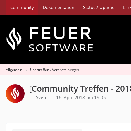
Community
Dokumentation
Status / Uptime
Lin
Allgemein
Usertreffen / Veranstaltungen
[Community Treffen - 2018
Sven
16. April 2018 um 19:05