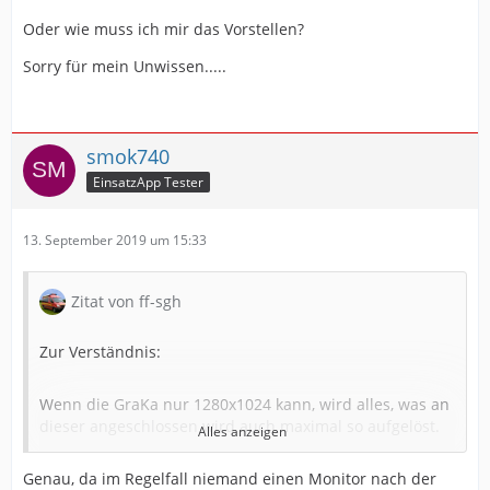
Oder wie muss ich mir das Vorstellen?
Sorry für mein Unwissen.....
smok740
EinsatzApp Tester
13. September 2019 um 15:33
Zitat von ff-sgh
Zur Verständnis:
Wenn die GraKa nur 1280x1024 kann, wird alles, was an
dieser angeschlossen wird auch maximal so aufgelöst.
Alles anzeigen
Genau, da im Regelfall niemand einen Monitor nach der
Verbinde ich mich per RDP, umgehe ich die GraKa,