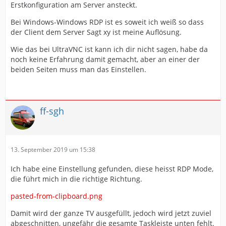
Erstkonfiguration am Server ansteckt.
bekomme daher die Auflösung 1920x1200. Kann diese
aber nicht verstellen? Woran wird in diesem Fall die
Bei Windows-Windows RDP ist es soweit ich weiß so dass
Auflösung fest gemacht?
der Client dem Server Sagt xy ist meine Auflösung.
Wie das bei UltraVNC ist kann ich dir nicht sagen, habe da
Bei Verbindung mit UltraVNC sagt der PI zum Server:
noch keine Erfahrung damit gemacht, aber an einer der
"Ich kann Auflösung xy" und der Server gibt dann die
beiden Seiten muss man das Einstellen.
Auflösung zurück?
Oder wie muss ich mir das Vorstellen?
ff-sgh
Sorry für mein Unwissen.....
13. September 2019 um 15:38
Ich habe eine Einstellung gefunden, diese heisst RDP Mode,
die führt mich in die richtige Richtung.
pasted-from-clipboard.png
Damit wird der ganze TV ausgefüllt, jedoch wird jetzt zuviel
abgeschnitten, ungefähr die gesamte Taskleiste unten fehlt.