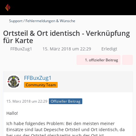
Support / Fehlermeldungen & Wünsche
Ortsteil & Ort identisch - Verknüpfung
für Karte
FFBuxZug1
15. März 2018 um 22:29
Erledigt
1. offizieller Beitrag
FFBuxZug1
Community Team
15. März 2018 um 22:29
Offizieller Beitrag
Hallo!
Ich habe folgendes Problem: Bei den meisten meiner
Einsätze sind laut Depesche Ortsteil und Ort identisch, da
bei uns der Ortsteil gleichzeitig auch der Ort ist.