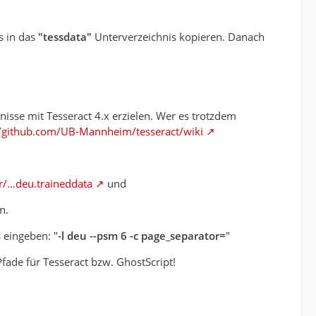
s in das
"tessdata"
Unterverzeichnis kopieren. Danach
isse mit Tesseract 4.x erzielen. Wer es trotzdem
//github.com/UB-Mannheim/tesseract/wiki
cr/…deu.traineddata
und
n.
 eingeben: "
-l deu --psm 6 -c page_separator=
"
fade für Tesseract bzw. GhostScript!