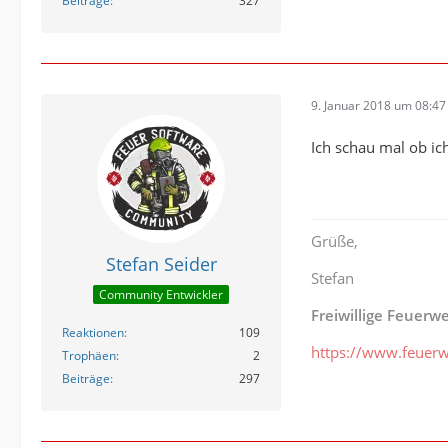
Beiträge
327
9. Januar 2018 um 08:47
Ich schau mal ob ic
Grüße,
Stefan Seider
Stefan
Community Entwickler
Freiwillige Feuerw
Reaktionen
109
https://www.feuerw
Trophäen
2
Beiträge
297