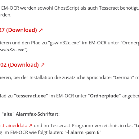
n EM-OCR werden sowohl GhostScript als auch Tesseract benötigt.
rden.
.27 (Download)
lieren und den Pfad zu "gswin32c.exe" im EM-OCR unter "Ordner
gswin32c.exe"
).
.02 (Download)
eren, bei der Installation die zusätzliche Sprachdatei "German" m
fad zu
"tesseract.exe"
im EM-OCR unter
"Ordnerpfade"
angeben
"alte" Alarmfax-Schriftart:
m.traineddata
und im Tesseract-Programmverzeichnis in das
"t
ng im EM-OCR wie folgt lauten: "
-l alarm -psm 6
"