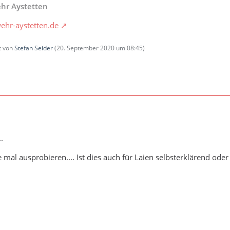
ehr Aystetten
ehr-aystetten.de
zt von
Stefan Seider
(
20. September 2020 um 08:45
)
.
 mal ausprobieren.... Ist dies auch für Laien selbsterklärend ode