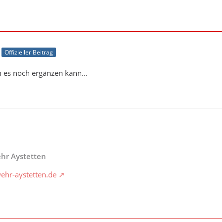
Offizieller Beitrag
h es noch ergänzen kann...
ehr Aystetten
ehr-aystetten.de