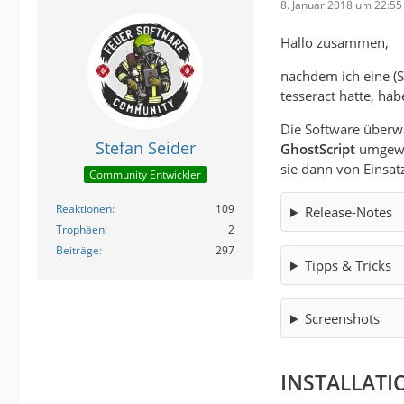
8. Januar 2018 um 22:55
Hallo zusammen,
nachdem ich eine (
tesseract hatte, hab
Die Software überwa
Stefan Seider
GhostScript
umgewa
sie dann von Einsat
Community Entwickler
Reaktionen
109
Release-Notes
Trophäen
2
Beiträge
297
Tipps & Tricks
Screenshots
INSTALLAT