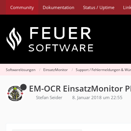
Community
Dokumentation
Status / Uptime
Lin
Softwarelösungen
EinsatzMonitor
Support / Fehlermeldungen & Wü
EM-OCR EinsatzMonitor P
Stefan Seider
8. Januar 2018 um 22:55