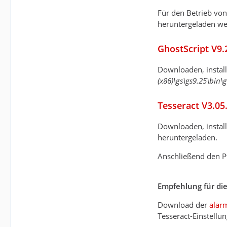
Für den Betrieb vo
heruntergeladen we
GhostScript V9
Downloaden, instal
(x86)\gs\gs9.25\bin\
Tesseract V3.05
Downloaden, installi
heruntergeladen.
Anschließend den P
Empfehlung für die 
Download der
alar
Tesseract-Einstellu