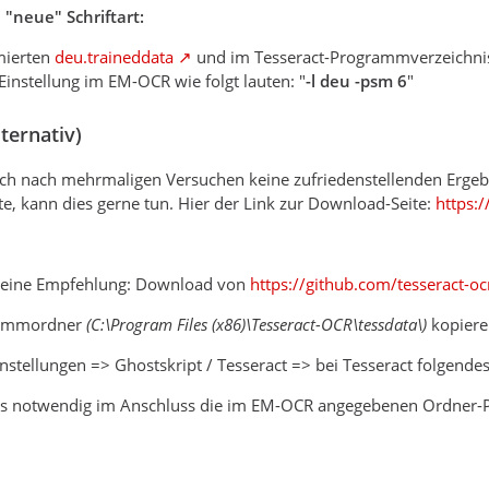
 "neue" Schriftart:
mierten
deu.traineddata
und im Tesseract-Programmverzeichni
-Einstellung im EM-OCR wie folgt lauten: "
-l deu -psm 6
"
lternativ)
uch nach mehrmaligen Versuchen keine zufriedenstellenden Ergebn
, kann dies gerne tun. Hier der Link zur Download-Seite:
https:
 meine Empfehlung: Download von
https://github.com/tesseract-o
rammordner
(C:\Program Files (x86)\Tesseract-OCR\tessdata\)
kopiere
stellungen => Ghostskript / Tesseract => bei Tesseract folgendes
falls notwendig im Anschluss die im EM-OCR angegebenen Ordner-P