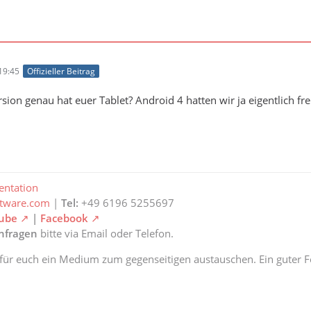
19:45
Offizieller Beitrag
sion genau hat euer Tablet? Android 4 hatten wir ja eigentlich fr
ntation
ftware.com
|
Tel:
+49 6196 5255697
ube
|
Facebook
anfragen
bitte via Email oder Telefon.
 für euch ein Medium zum gegenseitigen austauschen. Ein guter Fe