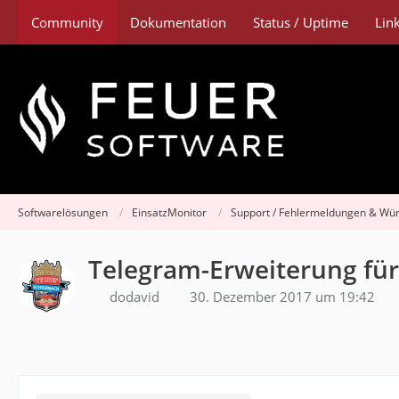
Community
Dokumentation
Status / Uptime
Lin
Softwarelösungen
EinsatzMonitor
Support / Fehlermeldungen & Wü
Telegram-Erweiterung für
dodavid
30. Dezember 2017 um 19:42