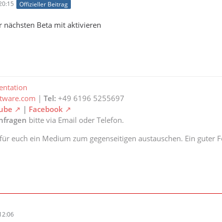
20:15
Offizieller Beitrag
r nächsten Beta mit aktivieren
ntation
ftware.com
|
Tel:
+49 6196 5255697
ube
|
Facebook
anfragen
bitte via Email oder Telefon.
 für euch ein Medium zum gegenseitigen austauschen. Ein guter Fe
12:06