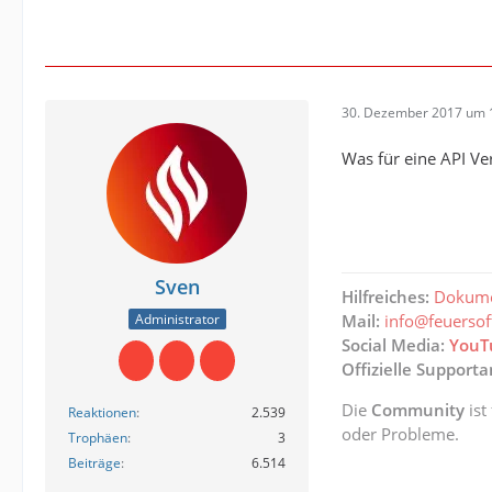
30. Dezember 2017 um 
Was für eine API Ver
Sven
Hilfreiches:
Dokume
Administrator
Mail:
info@feuerso
Social Media:
YouT
Offizielle Support
Die
Community
ist
Reaktionen
2.539
oder Probleme.
Trophäen
3
Beiträge
6.514