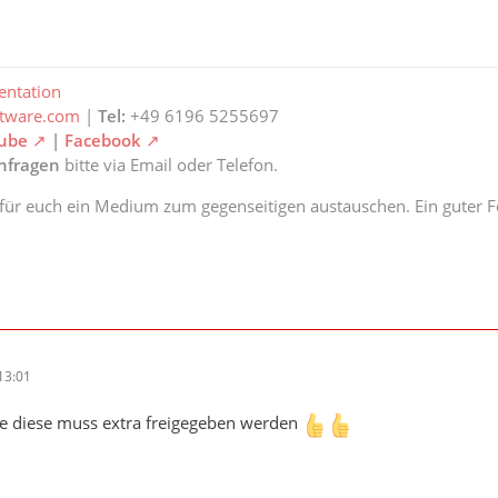
ntation
ftware.com
|
Tel:
+49 6196 5255697
ube
|
Facebook
anfragen
bitte via Email oder Telefon.
 für euch ein Medium zum gegenseitigen austauschen. Ein guter Fe
13:01
e diese muss extra freigegeben werden