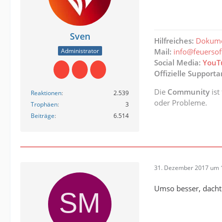
Sven
Hilfreiches:
Dokume
Administrator
Mail:
info@feuerso
Social Media:
YouT
Offizielle Support
Die
Community
ist
Reaktionen
2.539
oder Probleme.
Trophäen
3
Beiträge
6.514
31. Dezember 2017 um 
Umso besser, dacht