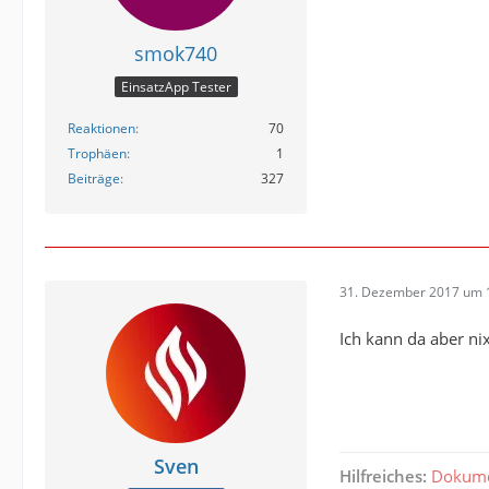
smok740
EinsatzApp Tester
Reaktionen
70
Trophäen
1
Beiträge
327
31. Dezember 2017 um 
Ich kann da aber nix
Sven
Hilfreiches:
Dokume