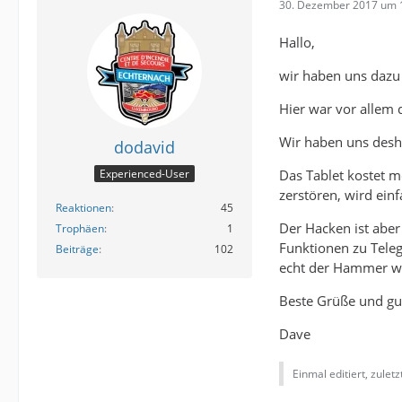
30. Dezember 2017 um 
Hallo,
wir haben uns dazu
Hier war vor allem d
Wir haben uns desh
dodavid
Das Tablet kostet mo
Experienced-User
zerstören, wird ein
Reaktionen
45
Der Hacken ist aber
Trophäen
1
Funktionen zu Tele
Beiträge
102
echt der Hammer we
Beste Grüße und gut
Dave
Einmal editiert, zulet