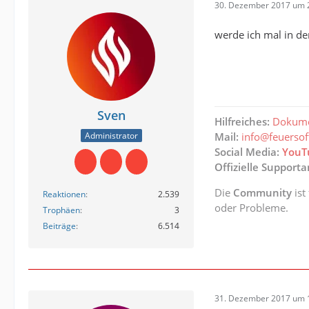
30. Dezember 2017 um 
werde ich mal in de
Sven
Hilfreiches:
Dokume
Administrator
Mail:
info@feuerso
Social Media:
YouT
Offizielle Support
Die
Community
ist
Reaktionen
2.539
oder Probleme.
Trophäen
3
Beiträge
6.514
31. Dezember 2017 um 