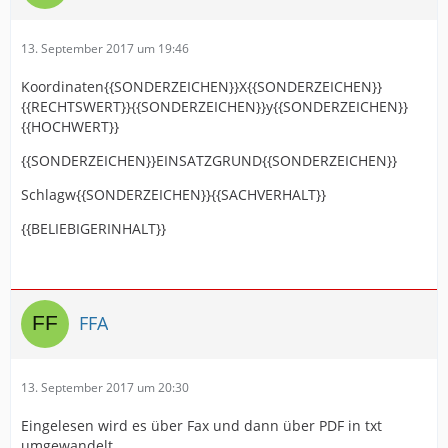
13. September 2017 um 19:46
Koordinaten{{SONDERZEICHEN}}X{{SONDERZEICHEN}}
{{RECHTSWERT}}{{SONDERZEICHEN}}y{{SONDERZEICHEN}}
{{HOCHWERT}}
{{SONDERZEICHEN}}EINSATZGRUND{{SONDERZEICHEN}}
Schlagw{{SONDERZEICHEN}}{{SACHVERHALT}}
{{BELIEBIGERINHALT}}
FFA
13. September 2017 um 20:30
Eingelesen wird es über Fax und dann über PDF in txt
umgewandelt.