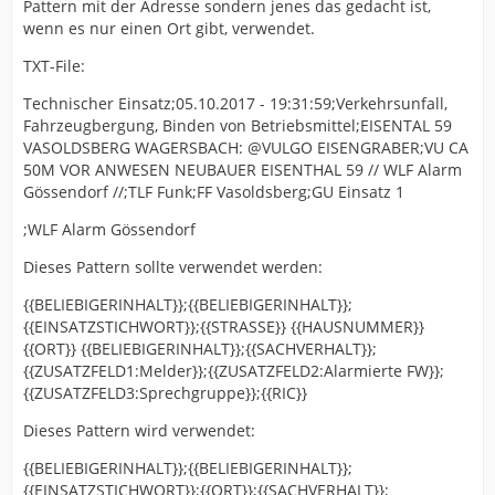
Pattern mit der Adresse sondern jenes das gedacht ist,
wenn es nur einen Ort gibt, verwendet.
TXT-File:
Technischer Einsatz;05.10.2017 - 19:31:59;Verkehrsunfall,
Fahrzeugbergung, Binden von Betriebsmittel;EISENTAL 59
VASOLDSBERG WAGERSBACH: @VULGO EISENGRABER;VU CA
50M VOR ANWESEN NEUBAUER EISENTHAL 59 // WLF Alarm
Gössendorf //;TLF Funk;FF Vasoldsberg;GU Einsatz 1
;WLF Alarm Gössendorf
Dieses Pattern sollte verwendet werden:
{{BELIEBIGERINHALT}};{{BELIEBIGERINHALT}};
{{EINSATZSTICHWORT}};{{STRASSE}} {{HAUSNUMMER}}
{{ORT}} {{BELIEBIGERINHALT}};{{SACHVERHALT}};
{{ZUSATZFELD1:Melder}};{{ZUSATZFELD2:Alarmierte FW}};
{{ZUSATZFELD3:Sprechgruppe}};{{RIC}}
Dieses Pattern wird verwendet:
{{BELIEBIGERINHALT}};{{BELIEBIGERINHALT}};
{{EINSATZSTICHWORT}};{{ORT}};{{SACHVERHALT}};