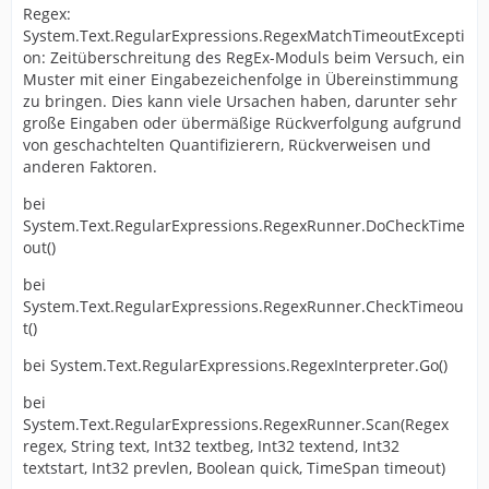
Regex:
System.Text.RegularExpressions.RegexMatchTimeoutExcepti
on: Zeitüberschreitung des RegEx-Moduls beim Versuch, ein
Muster mit einer Eingabezeichenfolge in Übereinstimmung
zu bringen. Dies kann viele Ursachen haben, darunter sehr
große Eingaben oder übermäßige Rückverfolgung aufgrund
von geschachtelten Quantifizierern, Rückverweisen und
anderen Faktoren.
bei
System.Text.RegularExpressions.RegexRunner.DoCheckTime
out()
bei
System.Text.RegularExpressions.RegexRunner.CheckTimeou
t()
bei System.Text.RegularExpressions.RegexInterpreter.Go()
bei
System.Text.RegularExpressions.RegexRunner.Scan(Regex
regex, String text, Int32 textbeg, Int32 textend, Int32
textstart, Int32 prevlen, Boolean quick, TimeSpan timeout)