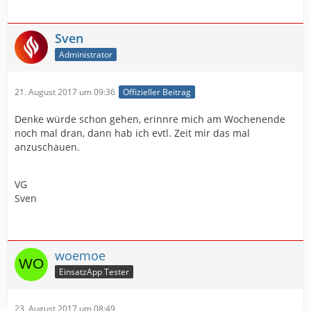
Sven
Administrator
21. August 2017 um 09:36
Offizieller Beitrag
Denke würde schon gehen, erinnre mich am Wochenende
noch mal dran, dann hab ich evtl. Zeit mir das mal
anzuschauen.
VG
Sven
woemoe
EinsatzApp Tester
23. August 2017 um 08:49