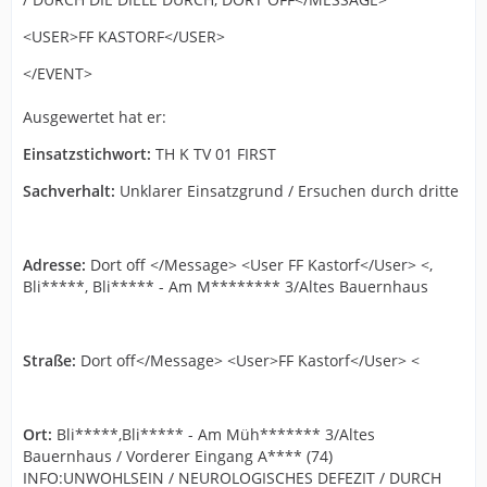
<USER>FF KASTORF</USER>
</EVENT>
Ausgewertet hat er:
Einsatzstichwort:
TH K TV 01 FIRST
Sachverhalt:
Unklarer Einsatzgrund / Ersuchen durch dritte
Adresse:
Dort off </Message> <User FF Kastorf</User> <,
Bli*****, Bli***** - Am M******** 3/Altes Bauernhaus
Straße:
Dort off</Message> <User>FF Kastorf</User> <
Ort:
Bli*****,Bli***** - Am Müh******* 3/Altes
Bauernhaus / Vorderer Eingang A**** (74)
INFO:UNWOHLSEIN / NEUROLOGISCHES DEFEZIT / DURCH