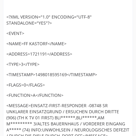
<?XML VERSION="1.0" ENCODING="UTF-8"
STANDALONE="YES"?>
<EVENT>
<NAME>FF KASTORF</NAME>
<ADDRESS>1721191</ADDRESS>
<TYPE>3</TYPE>
<TIMESTAMP>1498018595169</TIMESTAMP>
<FLAGS>0</FLAGS>
<FUNCTION>A</FUNCTION>
<MESSAGE>EINSATZ-FIRST-RESPONDER -08748 SR
UNKLARER EINSATZGRUND / ERSUCHEN DURCH DRITTE
(906) (TH K TV 01 FIRST) BLI******,BLI******,AM
M********* 3/ALTES BAUERNHAUS / VORDERER EINGANG
A***** (74) INFO:UNWOHLSEIN / NEUROLOGISCHES DEFEZIT
/ DURCH DIE DIELE DURCH, DORT OFF</MESSAGE>