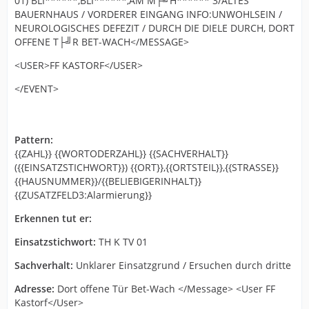
01) BLI******,BLI******,AM M├╝H****** 3/ALTES
BAUERNHAUS / VORDERER EINGANG INFO:UNWOHLSEIN /
NEUROLOGISCHES DEFEZIT / DURCH DIE DIELE DURCH, DORT
OFFENE T├╝R BET-WACH</MESSAGE>
<USER>FF KASTORF</USER>
</EVENT>
Pattern:
{{ZAHL}} {{WORTODERZAHL}} {{SACHVERHALT}}
({{EINSATZSTICHWORT}}) {{ORT}},{{ORTSTEIL}},{{STRASSE}}
{{HAUSNUMMER}}/{{BELIEBIGERINHALT}}
{{ZUSATZFELD3:Alarmierung}}
Erkennen tut er:
Einsatzstichwort:
TH K TV 01
Sachverhalt:
Unklarer Einsatzgrund / Ersuchen durch dritte
Adresse:
Dort offene Tür Bet-Wach </Message> <User FF
Kastorf</User>