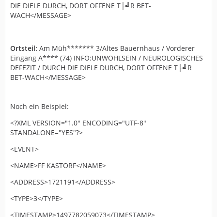
DIE DIELE DURCH, DORT OFFENE T├╝R BET-
WACH</MESSAGE>
Ortsteil:
Am Müh******* 3/Altes Bauernhaus / Vorderer
Eingang A**** (74) INFO:UNWOHLSEIN / NEUROLOGISCHES
DEFEZIT / DURCH DIE DIELE DURCH, DORT OFFENE T├╝R
BET-WACH</MESSAGE>
Noch ein Beispiel:
<?XML VERSION="1.0" ENCODING="UTF-8"
STANDALONE="YES"?>
<EVENT>
<NAME>FF KASTORF</NAME>
<ADDRESS>1721191</ADDRESS>
<TYPE>3</TYPE>
<TIMESTAMP>1497782059073</TIMESTAMP>