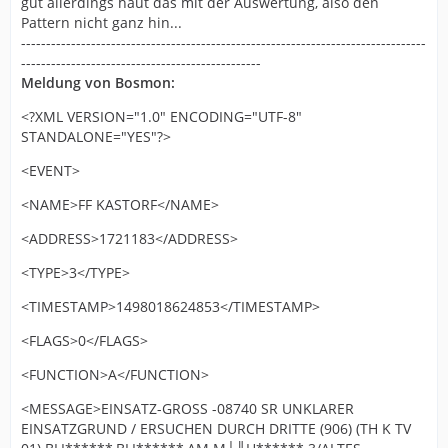
gut allerdings haut das mit der Auswertung, also den
Pattern nicht ganz hin...
---------------------------------------------------------------------------------
------------------------------------------------
Meldung von Bosmon:
<?XML VERSION="1.0" ENCODING="UTF-8"
STANDALONE="YES"?>
<EVENT>
<NAME>FF KASTORF</NAME>
<ADDRESS>1721183</ADDRESS>
<TYPE>3</TYPE>
<TIMESTAMP>1498018624853</TIMESTAMP>
<FLAGS>0</FLAGS>
<FUNCTION>A</FUNCTION>
<MESSAGE>EINSATZ-GROSS -08740 SR UNKLARER
EINSATZGRUND / ERSUCHEN DURCH DRITTE (906) (TH K TV