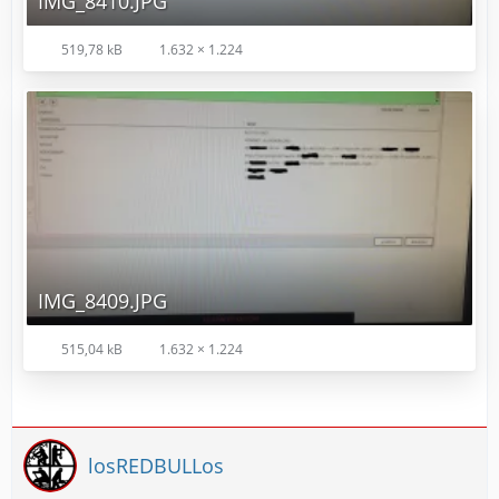
IMG_8410.JPG
519,78 kB
1.632 × 1.224
IMG_8409.JPG
515,04 kB
1.632 × 1.224
losREDBULLos