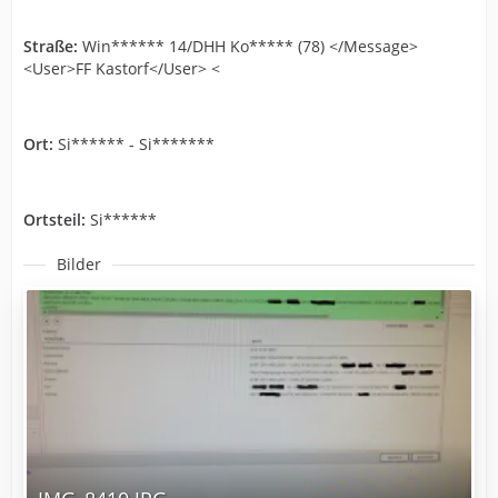
Straße:
Win****** 14/DHH Ko***** (78) </Message>
<User>FF Kastorf</User> <
Ort:
Si****** - Si*******
Ortsteil:
Si******
Bilder