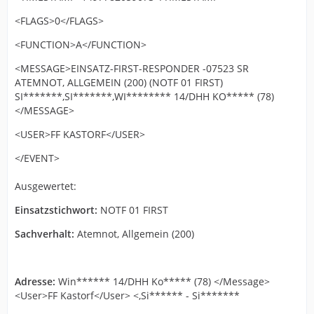
<FLAGS>0</FLAGS>
<FUNCTION>A</FUNCTION>
<MESSAGE>EINSATZ-FIRST-RESPONDER -07523 SR
ATEMNOT, ALLGEMEIN (200) (NOTF 01 FIRST)
SI*******,SI*******,WI******** 14/DHH KO***** (78)
</MESSAGE>
<USER>FF KASTORF</USER>
</EVENT>
Ausgewertet:
Einsatzstichwort:
NOTF 01 FIRST
Sachverhalt:
Atemnot, Allgemein (200)
Adresse:
Win****** 14/DHH Ko***** (78) </Message>
<User>FF Kastorf</User> <,Si****** - Si*******