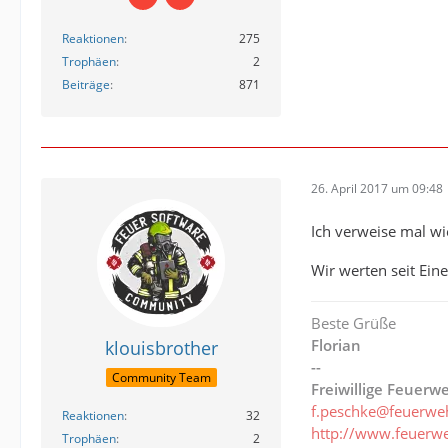
Reaktionen
275
Trophäen
2
Beiträge
871
26. April 2017 um 09:48
Ich verweise mal w
Wir werten seit Ein
Beste Grüße
Florian
klouisbrother
--
Community Team
Freiwillige Feuer
f.peschke@feuerwe
Reaktionen
32
http://www.feuerw
Trophäen
2