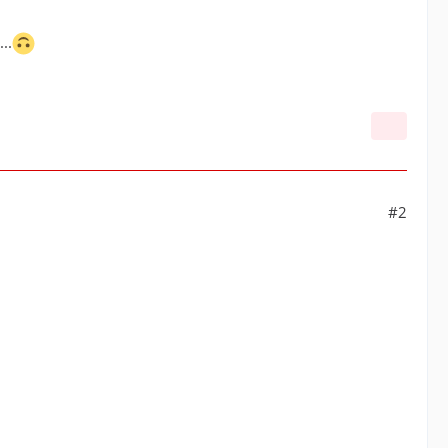
..
#2