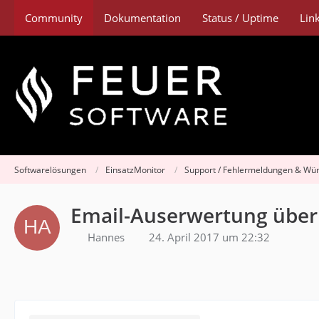
Community
Dokumentation
Status / Uptime
Lin
Softwarelösungen
EinsatzMonitor
Support / Fehlermeldungen & Wü
Email-Auserwertung über 
Hannes
24. April 2017 um 22:32