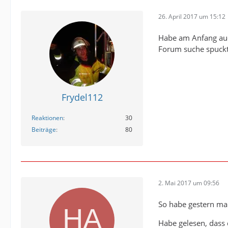
26. April 2017 um 15:12
Habe am Anfang auc
Forum suche spuckt
Frydel112
Reaktionen
30
Beiträge
80
2. Mai 2017 um 09:56
So habe gestern mal
Habe gelesen, dass d