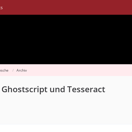
ks
nsche
Archiv
Ghostscript und Tesseract