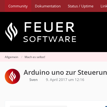
Community
Dokumentation
Status / Uptime
Lin
Allgemein
Mach es selbst!
Arduino uno zur Steueru
Sven
9. April 2017 um 12:16