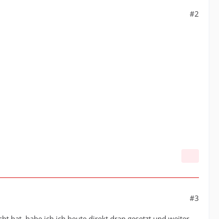
#2
#3
 hat, habe ich ich heute direkt dran gesetzt und weiter