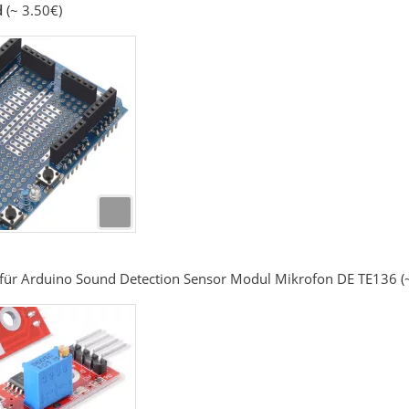
d
(~ 3.50€)
für Arduino Sound Detection Sensor Modul Mikrofon DE TE136 (