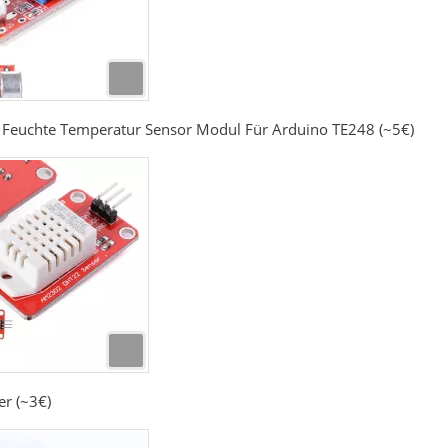
it Feuchte Temperatur Sensor Modul Für Arduino TE248 (~5€)
r (~3€)