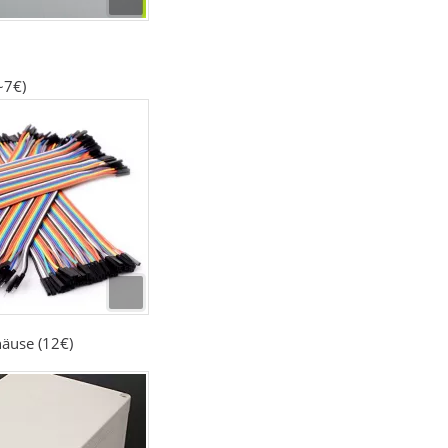
~7€)
häuse (12€)