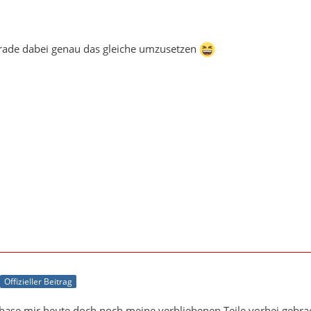
erade dabei genau das gleiche umzusetzen
Offizieller Beitrag
se mir heute doch noch meine verbliebenen Teile vorbei gebracht