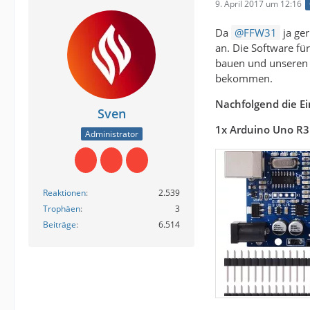
9. April 2017 um 12:16
Da
FFW31
ja ge
an. Die Software f
bauen und unseren C
bekommen.
Nachfolgend die Ei
Sven
1x Arduino
Uno R3
Administrator
Reaktionen
2.539
Trophäen
3
Beiträge
6.514